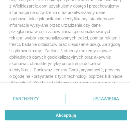
z Wielkiezarcie.com uzyskujemy dostęp i przechowujemy
informacje na urządzeniu oraz przetwarzamy dane
osobowe, takie jak unikalne identyfikatory, standardowe
brokuły z
słonecznikiem i
informacje wysyłane przez urządzenie czy dane
migdałami
przeglądania w celu zapewniania spersonalizowanych
lily
11.7k
20
1
reklam, wybór spersonalizowanych treści, pomiar reklam i
treści, badanie odbiorców oraz ulepszanie usług. Za zgodą
Użytkownika my i Zaufani Partnerzy możemy używać
dokładnych danych geolokalizacyjnych oraz aktywnie
skanować charakterystykę urządzenia do celów
identyfikacji. Ponieważ cenimy Twoją prywatność, prosimy
o zgodę na korzystanie z tych technologii poprzez kliknięcie
czekoladowy torcik
sałatka z miętą
„Akceptuję”. Zgoda jest dobrowolna i zawsze możesz ją
zmienić/wycofać klikając przycisk ustawień prywatności
lily
6.5k
3
0
lily
5k
1
0
znajdujący się w lewym dolnym rogu strony
. Niektóre
PARTNERZY
USTAWIENIA
rodzaje przetwarzania danych nie wymagają zgody
Wersja mobilna
Napisz do nas
Regulamin
użytkownika, ale masz prawo sprzeciwić się takiemu
Akceptuję
Polityka cookies
przetwarzaniu. Preferencje będą miały zastosowania tylko
Polityka prywatności
Reklama
na tej witrynie.