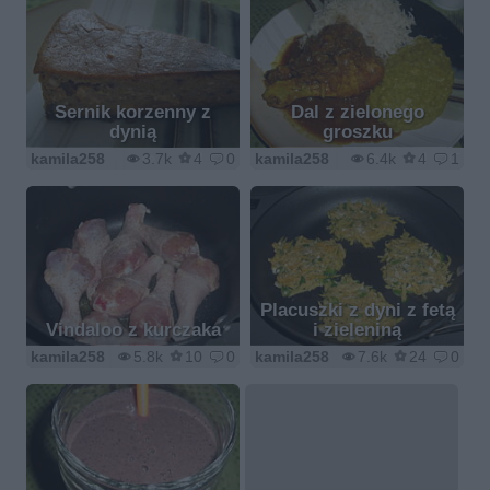
Sernik korzenny z
Dal z zielonego
dynią
groszku
kamila258
3.7k
4
0
kamila258
6.4k
4
1
Placuszki z dyni z fetą
Vindaloo z kurczaka
i zieleniną
kamila258
5.8k
10
0
kamila258
7.6k
24
0