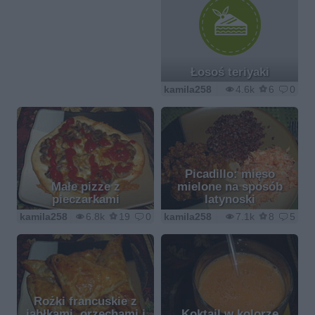
Łosoś teriyaki
kamila258
4.6k
6
0
Picadillo: mięso
Małe pizze z
mielone na sposób
pieczarkami
latynoski
kamila258
6.8k
19
0
kamila258
7.1k
8
5
Rożki francuskie z
jabłkami, orzechami i
Koktajl w kolorze