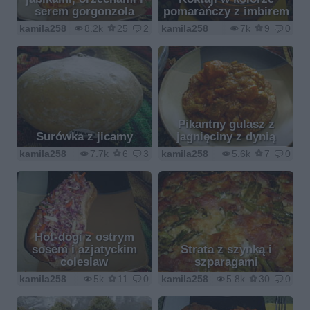
serem gorgonzola
pomarańczy z imbirem
kamila258
8.2k
25
2
kamila258
7k
9
0
Pikantny gulasz z
Surówka z jicamy
jagnięciny z dynią
kamila258
7.7k
6
3
kamila258
5.6k
7
0
Hot-dogi z ostrym
sosem i azjatyckim
Strata z szynką i
coleslaw
szparagami
kamila258
5k
11
0
kamila258
5.8k
30
0