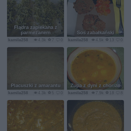
Flądra zapiekana z
parmezanem
Sos zabałkański
kamila258
4.3k
7
0
kamila258
4.5k
13
0
Placuszki z amarantu
Zupa z dyni z chorizo
kamila258
4.3k
5
0
kamila258
7.9k
18
8