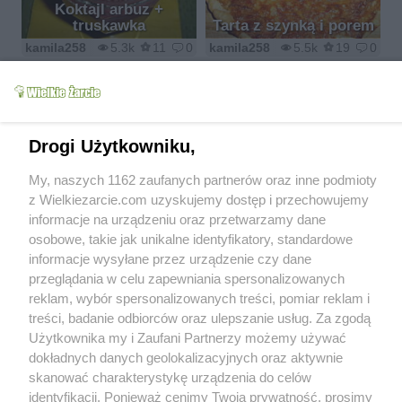
Koktajl arbuz +
truskawka
Tarta z szynką i porem
kamila258
5.3k
11
0
kamila258
5.5k
19
0
Drogi Użytkowniku,
Sałatka makaronowa z
Zupa-krem ze złotych
My, naszych 1162 zaufanych partnerów oraz inne podmioty
pesto z bazylii
buraczków
z Wielkiezarcie.com uzyskujemy dostęp i przechowujemy
kamila258
5.1k
11
0
kamila258
6.2k
1
0
informacje na urządzeniu oraz przetwarzamy dane
osobowe, takie jak unikalne identyfikatory, standardowe
informacje wysyłane przez urządzenie czy dane
przeglądania w celu zapewniania spersonalizowanych
reklam, wybór spersonalizowanych treści, pomiar reklam i
treści, badanie odbiorców oraz ulepszanie usług. Za zgodą
Calzone z mieloną
Użytkownika my i Zaufani Partnerzy możemy używać
wołowiną
Koktajl tropikalny
dokładnych danych geolokalizacyjnych oraz aktywnie
kamila258
8.2k
27
1
kamila258
6.1k
9
0
skanować charakterystykę urządzenia do celów
identyfikacji. Ponieważ cenimy Twoją prywatność, prosimy