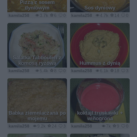
Pizza z sosem
dyniowym
Sos dyniowy
kamila258
3.7k
6
0
kamila258
4.7k
14
0
Salatka Tabbouleh z
komosą ryżową
Hummus z dynią
kamila258
5.4k
8
0
kamila258
6.1k
18
3
Babka ziemniaczana po
koktajl truskawki +
mojemu
winogrona
kamila258
9.2k
24
3
kamila258
7k
9
0