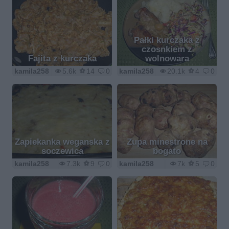
Pałki kurczaka z
czosnkiem z
Fajita z kurczaka
wolnowara
kamila258
5.6k
14
0
kamila258
20.1k
4
0
Zapiekanka weganska z
Zupa minestrone na
soczewica
bogato
kamila258
7.3k
9
0
kamila258
7k
5
0