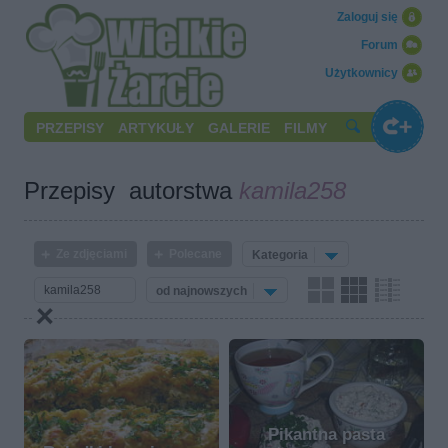
Zaloguj się
Forum
Użytkownicy
PRZEPISY
ARTYKUŁY
GALERIE
FILMY
Przepisy autorstwa
kamila258
Ze zdjęciami
Polecane
Kategoria
od najnowszych
Pikantna pasta