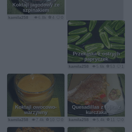
Koktajl jagodowy ze
szpinakiem
kamila258
6.8k
4
0
Przekąska z ostrych
papryczek
kamila258
5.6k
53
1
Koktajl owocowo-
Quesadillas z fajita z
warzywny
kurczaka
kamila258
7.4k
10
0
kamila258
5.4k
11
0