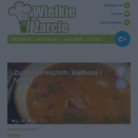
Zaloguj się
Forum
Użytkownicy
PRZEPISY
ARTYKUŁY
GALERIE
FILMY
Zupa z jarmużem, kiełbasą i
fasolą
9.2k
15
2
Stopień trudności
Łatwy