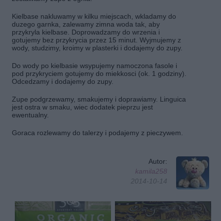
Kielbase nakluwamy w kilku miejscach, wkladamy do
duzego garnka, zalewamy zimna woda tak, aby
przykryla kielbase. Doprowadzamy do wrzenia i
gotujemy bez przykrycia przez 15 minut. Wyjmujemy z
wody, studzimy, kroimy w plasterki i dodajemy do zupy.
Do wody po kielbasie wsypujemy namoczona fasole i
pod przykryciem gotujemy do miekkosci (ok. 1 godziny).
Odcedzamy i dodajemy do zupy.
Zupe podgrzewamy, smakujemy i doprawiamy. Linguica
jest ostra w smaku, wiec dodatek pieprzu jest
ewentualny.
Goraca rozlewamy do talerzy i podajemy z pieczywem.
Autor:
kamila258
2014-10-14