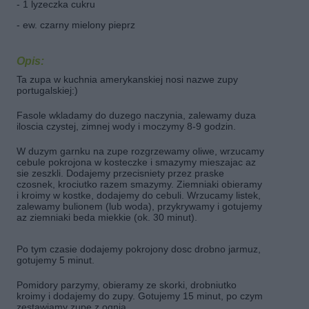
- 1 lyzeczka cukru
- ew. czarny mielony pieprz
Opis:
Ta zupa w kuchnia amerykanskiej nosi nazwe zupy
portugalskiej:)
Fasole wkladamy do duzego naczynia, zalewamy duza
iloscia czystej, zimnej wody i moczymy 8-9 godzin.
W duzym garnku na zupe rozgrzewamy oliwe, wrzucamy
cebule pokrojona w kosteczke i smazymy mieszajac az
sie zeszkli. Dodajemy przecisniety przez praske
czosnek, krociutko razem smazymy. Ziemniaki obieramy
i kroimy w kostke, dodajemy do cebuli. Wrzucamy listek,
zalewamy bulionem (lub woda), przykrywamy i gotujemy
az ziemniaki beda miekkie (ok. 30 minut).
Po tym czasie dodajemy pokrojony dosc drobno jarmuz,
gotujemy 5 minut.
Pomidory parzymy, obieramy ze skorki, drobniutko
kroimy i dodajemy do zupy. Gotujemy 15 minut, po czym
zestawiamy zupe z ognia.