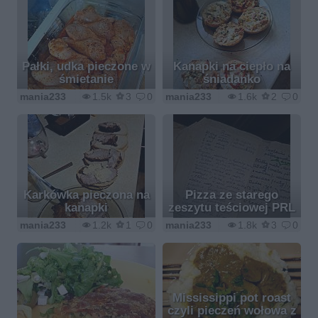
Pałki, udka pieczone w
Kanapki na ciepło na
śmietanie
śniadanko
mania233
1.5k
3
0
mania233
1.6k
2
0
Karkówka pieczona na
Pizza ze starego
kanapki
zeszytu teściowej PRL
mania233
1.2k
1
0
mania233
1.8k
3
0
Mississippi pot roast
czyli pieczeń wołowa z