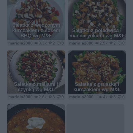
Sałatka z wędzonym
kurczakiem z sosem
Sałatka z polędwicą i
BBQ wg M&Ł
mandarynkami wg M&Ł
mariola2000
3.3k
2
0
mariola2000
2.9k
2
0
Sałatka z maliami i
Sałatka z gruszką i
szynką wg M&Ł
kurczakiem wg M&Ł
mariola2000
2.6k
3
0
mariola2000
4k
3
0