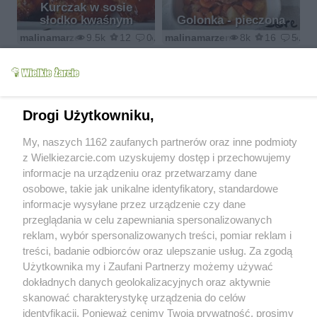
Kurczak w sosie
słodko kwaśnym
Golonka - pieczona
malinamarzenamalina1@wp.pl
9.5k
12
0
malinamarzenamalina1@wp.pl
8k
16
5
Drogi Użytkowniku,
Brukselka w
My, naszych 1162 zaufanych partnerów oraz inne podmioty
Mięsne żeberka .
płaszczyku
z Wielkiezarcie.com uzyskujemy dostęp i przechowujemy
malinamarzenamalina1@wp.pl
4.2k
2
0
onlyred
4.1k
4
0
informacje na urządzeniu oraz przetwarzamy dane
osobowe, takie jak unikalne identyfikatory, standardowe
informacje wysyłane przez urządzenie czy dane
przeglądania w celu zapewniania spersonalizowanych
reklam, wybór spersonalizowanych treści, pomiar reklam i
treści, badanie odbiorców oraz ulepszanie usług. Za zgodą
Użytkownika my i Zaufani Partnerzy możemy używać
Muszle szefowej
Trójwarstwowa pieczeń
dokładnych danych geolokalizacyjnych oraz aktywnie
onlyred
9.5k
13
3
onlyred
5.8k
5
0
skanować charakterystykę urządzenia do celów
identyfikacji. Ponieważ cenimy Twoją prywatność, prosimy