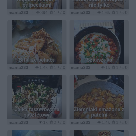
pulpecikami
nie tylko
mania233
894
1
0
mania233
1.6k
1
0
Bitki ze schabu
Szakszuka
mania233
1.4k
1
0
mania233
1k
1
0
Jajka faszerowane
Ziemniaki smażone z
pasztetową
patelni
mania233
1k
2
0
mania233
1.4k
1
0