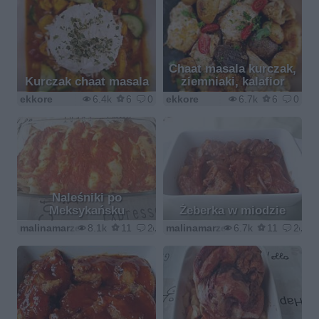
Chaat masala kurczak,
Kurczak chaat masala
ziemniaki, kalafior
ekkore
6.4k
6
0
ekkore
6.7k
6
0
Naleśniki po
Meksykańsku
Żeberka w miodzie
malinamarzenamalina1@wp.pl
8.1k
11
2
malinamarzenamalina1@wp.pl
6.7k
11
2