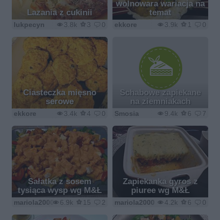
wolnowara wariacja na
Lazania z cukinii
temat
lukpecyn
3.8k
3
0
ekkore
3.9k
1
0
Ciasteczka mięsno
Schabowe zapiekane
serowe
na ziemniakach
ekkore
3.4k
4
0
Smosia
9.4k
6
7
Sałatka z sosem
Zapiekanka gyros z
tysiąca wysp wg M&Ł
piuree wg M&Ł
mariola2000
6.9k
15
2
mariola2000
4.2k
6
0