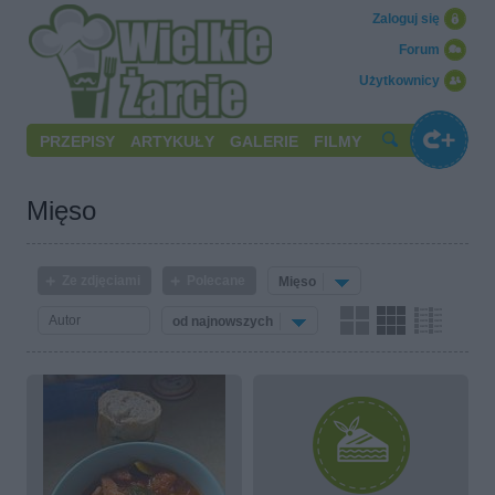
Zaloguj się
Forum
Użytkownicy
PRZEPISY
ARTYKUŁY
GALERIE
FILMY
Mięso
Ze zdjęciami
Polecane
Mięso
od najnowszych