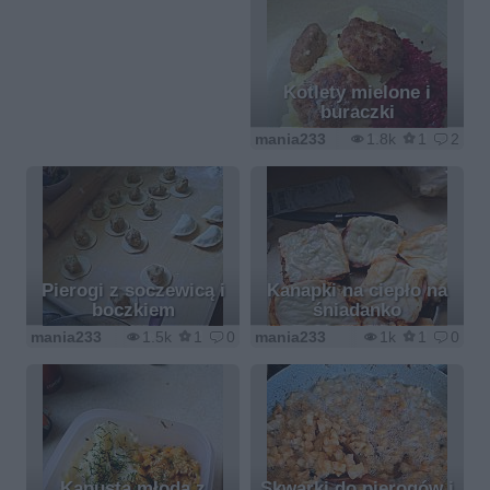
Kotlety mielone i
buraczki
mania233
1.8k
1
2
Pierogi z soczewicą i
Kanapki na ciepło na
boczkiem
śniadanko
mania233
1.5k
1
0
mania233
1k
1
0
Kapusta młoda z
Skwarki do pierogów i