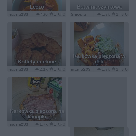
Leczo
Botwina szynkowa
mania233
430
1
0
Smosia
1.7k
2
0
Karkówka pieczona w
Kotlety mielone
coli
mania233
2.1k
1
0
mania233
1.7k
2
0
Karkówka pieczona na
kanapki
mania233
1.7k
1
0