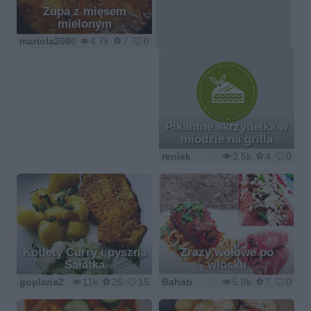
Zupa z mięsem
mielonym
mariola2000
4.7k
7
0
Pikantne skrzydełka w
miodzie na grilla
reniek
3.5k
4
0
Kotlety Curry i pyszna
Zrazy wołowe po
Sałatka
włosku
goplana2
11k
26
15
Bahati
5.8k
7
0