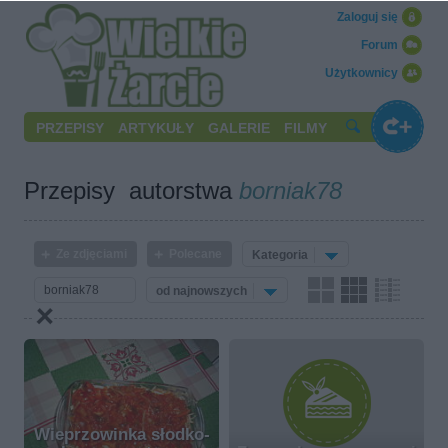
Zaloguj się
Forum
Użytkownicy
PRZEPISY
ARTYKUŁY
GALERIE
FILMY
Przepisy autorstwa
borniak78
Ze zdjęciami
Polecane
Kategoria
od najnowszych
Wieprzowinka słodko-