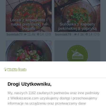
Leczo z koperkiem i
natką pietruszki na
Surówka z kapusty
bogato
pekińskiej z papryką
borniak78
11.4k
14
0
borniak78
4.3k
14
0
Pyszna salatka
Krupnik z szuszonymi
obiadowa dla 2 osob
grzybkami
borniak78
5.3k
18
0
borniak78
4.6k
14
2
Drogi Użytkowniku,
My, naszych 1162 zaufanych partnerów oraz inne podmioty
z Wielkiezarcie.com uzyskujemy dostęp i przechowujemy
informacje na urządzeniu oraz przetwarzamy dane
ziemniaki faszerowane