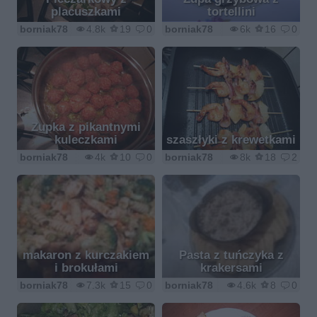
placuszkami
tortellini
borniak78
4.8k
19
0
borniak78
6k
16
0
Zupka z pikantnymi
kuleczkami
szaszłyki z krewetkami
borniak78
4k
10
0
borniak78
8k
18
2
makaron z kurczakiem
Pasta z tuńczyka z
i brokułami
krakersami
borniak78
7.3k
15
0
borniak78
4.6k
8
0