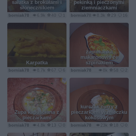
sałatka z brokułami i
pekinką i pieczonymi
słonecznikiem
ziemniaczkami
borniak78
6.9k
40
1
borniak78
8.3k
29
16
zapiekanka
makaronowa ze
Karpatka
szpinakiem
borniak78
8.7k
67
6
borniak78
8k
58
2
kurczak curry z
Zupa kapusciana z
pieczarkami w mleczku
pieczarkami
kokosowym
borniak78
4.8k
13
0
borniak78
23k
18
0