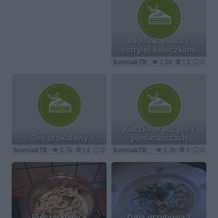
Młoda kapusta z
ostrymi kuleczkami
borniak78
3.6k
13
0
Kaczka w adżyce i
Sos brokułowy
pomarańczach
borniak78
3.7k
14
0
borniak78
3.3k
4
0
Pieczarkowy z
Zupa grzybowa z