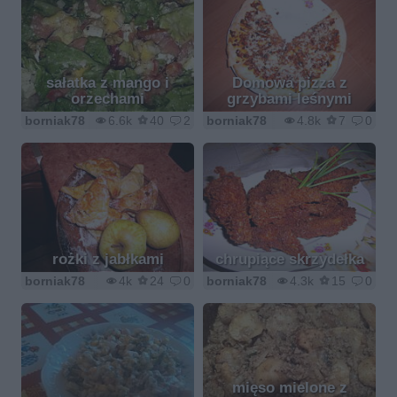
sałatka z mango i
Domowa pizza z
orzechami
grzybami leśnymi
borniak78
6.6k
40
2
borniak78
4.8k
7
0
rożki z jabłkami
chrupiące skrzydełka
borniak78
4k
24
0
borniak78
4.3k
15
0
mięso mielone z