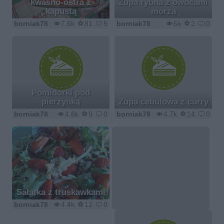
kwasno-ostra z
Zupa rybna z owocami
kapustą
morza
borniak78
7.6k
81
5
borniak78
6k
2
0
Pomidorki pod
pierzynką
Zupa cebulowa z curry
borniak78
4.6k
9
0
borniak78
4.7k
14
0
Sałatka z truskawkami
borniak78
4.4k
12
0