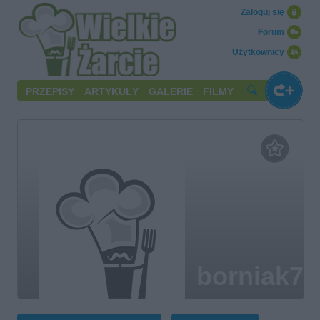
Zaloguj się
Forum
Użytkownicy
PRZEPISY
ARTYKUŁY
GALERIE
FILMY
borniak78