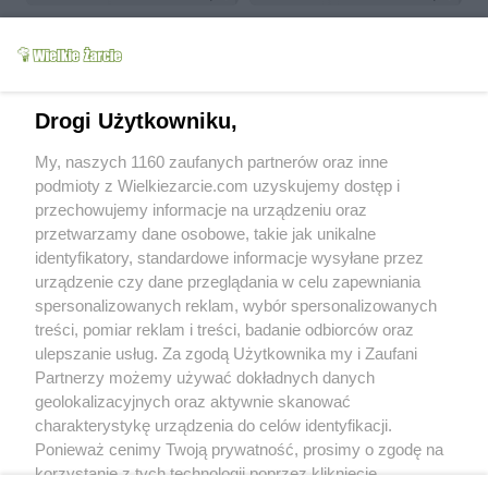
Drogi Użytkowniku,
Młoda kapusta z
My, naszych 1160 zaufanych partnerów oraz inne
Sałatka z truskawkami
ostrymi kuleczkami
podmioty z Wielkiezarcie.com uzyskujemy dostęp i
borniak78
4.4k
12
0
borniak78
3.6k
13
0
przechowujemy informacje na urządzeniu oraz
przetwarzamy dane osobowe, takie jak unikalne
więcej
identyfikatory, standardowe informacje wysyłane przez
urządzenie czy dane przeglądania w celu zapewniania
Od kiedy z nami:
2012-02-15
spersonalizowanych reklam, wybór spersonalizowanych
Status:
aktywny (offline)
treści, pomiar reklam i treści, badanie odbiorców oraz
ulepszanie usług. Za zgodą Użytkownika my i Zaufani
Wypowiedzi na forum:
11
Partnerzy możemy używać dokładnych danych
Wystawione komentarze:
29
geolokalizacyjnych oraz aktywnie skanować
Otrzymane komentarze:
40
charakterystykę urządzenia do celów identyfikacji.
Ponieważ cenimy Twoją prywatność, prosimy o zgodę na
Wyróżnienia
korzystanie z tych technologii poprzez kliknięcie
Treści polecane:
0