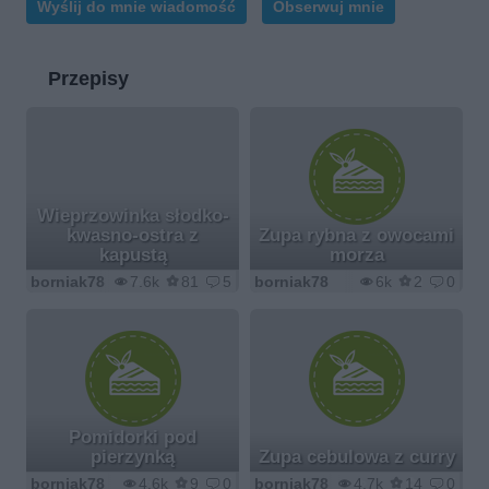
Wyślij do mnie wiadomość
Obserwuj mnie
Przepisy
Wieprzowinka słodko-
kwasno-ostra z
Zupa rybna z owocami
kapustą
morza
borniak78
7.6k
81
5
borniak78
6k
2
0
Pomidorki pod
pierzynką
Zupa cebulowa z curry
borniak78
4.6k
9
0
borniak78
4.7k
14
0