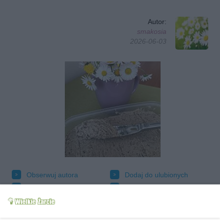
Autor:
smakosia
2026-06-03
Obserwuj autora
Dodaj do ulubionych
Oznacz jako wypróbowany
Wyślij wiadomość autorowi
Drukuj