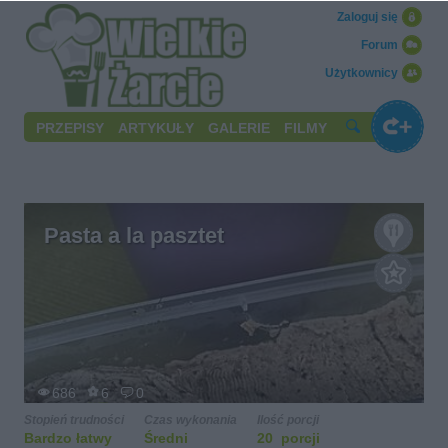
Zaloguj się
Forum
Użytkownicy
PRZEPISY
ARTYKUŁY
GALERIE
FILMY
Pasta a la pasztet
686
6
0
Stopień trudności
Czas wykonania
Ilość porcji
Bardzo łatwy
Średni
20 porcji