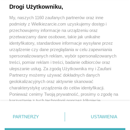
Drogi Użytkowniku,
My, naszych 1160 zaufanych partnerów oraz inne
podmioty z Wielkiezarcie.com uzyskujemy dostęp i
przechowujemy informacje na urządzeniu oraz
przetwarzamy dane osobowe, takie jak unikalne
identyfikatory, standardowe informacje wysyłane przez
urządzenie czy dane przeglądania w celu zapewniania
spersonalizowanych reklam, wybór spersonalizowanych
treści, pomiar reklam i treści, badanie odbiorców oraz
Grupy:
ulepszanie usług. Za zgodą Użytkownika my i Zaufani
Sosy, dipy i pasty
Pasty i dipy do pieczywa
Partnerzy możemy używać dokładnych danych
Tagi:
fasola
pasta
pasztet do smarowania
wątróbka
więcej tagów
geolokalizacyjnych oraz aktywnie skanować
charakterystykę urządzenia do celów identyfikacji.
Ponieważ cenimy Twoją prywatność, prosimy o zgodę na
Nikt jeszcze nie napisał opinii. Bądź pierwszy!
korzystanie z tych technologii poprzez kliknięcie
„Akceptuję”. Zgoda jest dobrowolna i zawsze możesz ją
Skomentuj
zmienić/wycofać klikając przycisk ustawień prywatności
PARTNERZY
USTAWIENIA
znajdujący się w lewym dolnym rogu strony
. Niektóre
rodzaje przetwarzania danych nie wymagają zgody