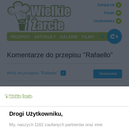
Zaloguj się
Forum
Użytkownicy
PRZEPISY
ARTYKUŁY
GALERIE
FILMY
Komentarze do przepisu "Rafaello"
Wróć do przepisu "Rafaello"
Skomentuj
jacqueline
(2010-02-19 14:21)
ja też czasami robie takie Rafaello. jest pyszne, łatwe do
przygotowania. Idealne dla kokosożerców
sylvia11
(2010-03-12 21:37)
O jakie krakersy chodzi?
Drogi Użytkowniku,
orhidea_34
(2010-03-12 22:13)
Przepis jest super też go robię tylko że ja do gorącego budyniu
My, naszych 1162 zaufanych partnerów oraz inne
daję kostkę Kasi może też być masło i miksuję potem wiórki i