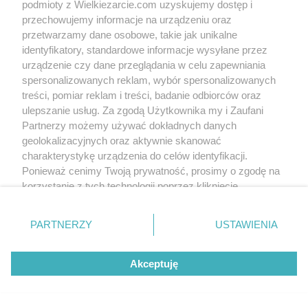
podmioty z Wielkiezarcie.com uzyskujemy dostęp i
już krem gotowy do smarowania krakersów
przechowujemy informacje na urządzeniu oraz
orhidea_34
(2010-03-12 22:58)
przetwarzamy dane osobowe, takie jak unikalne
O krakersy np.lajkonik niesmakowe czyli słone po
prostu
identyfikatory, standardowe informacje wysyłane przez
sylvia11
(2010-03-13 16:20)
urządzenie czy dane przeglądania w celu zapewniania
Nie byłam pewna czy chodzi właśnie o słone,ciekawa
kombinacja i chyba wyprubuje na swieta.Dziękuję i
spersonalizowanych reklam, wybór spersonalizowanych
pozdrawiam.
treści, pomiar reklam i treści, badanie odbiorców oraz
ulepszanie usług. Za zgodą Użytkownika my i Zaufani
Partnerzy możemy używać dokładnych danych
Skomentuj
geolokalizacyjnych oraz aktywnie skanować
charakterystykę urządzenia do celów identyfikacji.
Ponieważ cenimy Twoją prywatność, prosimy o zgodę na
Wersja mobilna
Napisz do nas
Regulamin
korzystanie z tych technologii poprzez kliknięcie
Polityka cookies
Polityka prywatności
Reklama
„Akceptuję”. Zgoda jest dobrowolna i zawsze możesz ją
zmienić/wycofać klikając przycisk ustawień prywatności
PARTNERZY
USTAWIENIA
znajdujący się w lewym dolnym rogu strony
. Niektóre
rodzaje przetwarzania danych nie wymagają zgody
Akceptuję
użytkownika, ale masz prawo sprzeciwić się takiemu
przetwarzaniu. Preferencje będą miały zastosowania tylko
na tej witrynie.