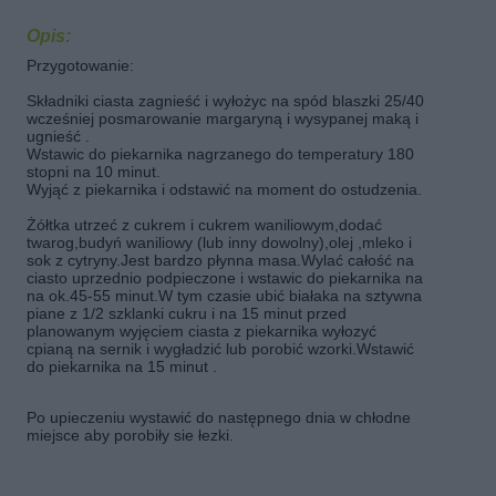
Opis:
Przygotowanie:
Składniki ciasta zagnieść i wyłożyc na spód blaszki 25/40
wcześniej posmarowanie margaryną i wysypanej maką i
ugnieść .
Wstawic do piekarnika nagrzanego do temperatury 180
stopni na 10 minut.
Wyjąć z piekarnika i odstawić na moment do ostudzenia.
Żółtka utrzeć z cukrem i cukrem waniliowym,dodać
twarog,budyń waniliowy (lub inny dowolny),olej ,mleko i
sok z cytryny.Jest bardzo płynna masa.Wylać całość na
ciasto uprzednio podpieczone i wstawic do piekarnika na
na ok.45-55 minut.W tym czasie ubić białaka na sztywna
piane z 1/2 szklanki cukru i na 15 minut przed
planowanym wyjęciem ciasta z piekarnika wyłozyć
cpianą na sernik i wygładzić lub porobić wzorki.Wstawić
do piekarnika na 15 minut .
Po upieczeniu wystawić do następnego dnia w chłodne
miejsce aby porobiły sie łezki.