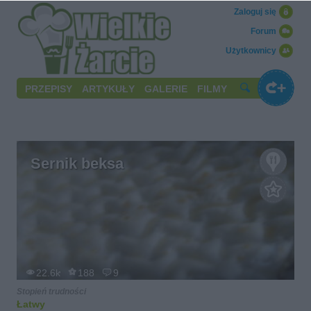
Zaloguj się
Forum
Użytkownicy
PRZEPISY
ARTYKUŁY
GALERIE
FILMY
Sernik beksa
22.6k
188
9
Stopień trudności
Łatwy