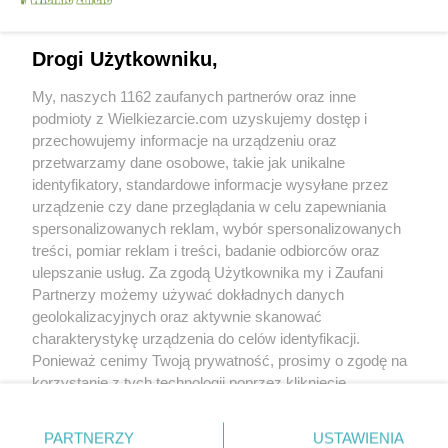
niz lezki ale tez fajnie wyglada i doskonale
smakuje.Jeszczeraz dziekuje za przepis
Drogi Użytkowniku,
My, naszych 1162 zaufanych partnerów oraz inne
podmioty z Wielkiezarcie.com uzyskujemy dostęp i
przechowujemy informacje na urządzeniu oraz
przetwarzamy dane osobowe, takie jak unikalne
skopolendra
(2008-05-07 19:05)
identyfikatory, standardowe informacje wysyłane przez
pomyslalam sobie teraz ze moj sernik
wyglada jak przykryty PRLowskim
urządzenie czy dane przeglądania w celu zapewniania
"Eternitem":)
spersonalizowanych reklam, wybór spersonalizowanych
treści, pomiar reklam i treści, badanie odbiorców oraz
kamila1234
(2008-05-08 13:58)
ulepszanie usług. Za zgodą Użytkownika my i Zaufani
Bardzo ciekawie wygląda.
Partnerzy możemy używać dokładnych danych
Nie wiem co można by mu zarzucić?!
geolokalizacyjnych oraz aktywnie skanować
charakterystykę urządzenia do celów identyfikacji.
skopolendra
(2008-05-11 19:36)
Ponieważ cenimy Twoją prywatność, prosimy o zgodę na
I smakuje nieziemsko..delikatnie.SUPER!!
Polecam przepis
korzystanie z tych technologii poprzez kliknięcie
„Akceptuję”. Zgoda jest dobrowolna i zawsze możesz ją
Skomentuj
zmienić/wycofać klikając przycisk ustawień prywatności
PARTNERZY
USTAWIENIA