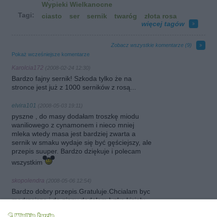
Wypieki Wielkanocne
Tagi:
ciasto
ser
sernik
twaróg
złota rosa
więcej tagów
Zobacz wszystkie komentarze (
9
)
Pokaż wcześniejsze komentarze
Karolcia172
(2008-02-24 12:30)
Bardzo fajny sernik! Szkoda tylko że na
stronce jest już z 1000 serników z rosą...
elvira101
(2008-05-03 19:11)
pyszne , do masy dodałam troszkę miodu
waniliowego z cynamonem i nieco mniej
mleka wtedy masa jest bardziej zwarta a
sernik w smaku wydaje się być gęściejszy, ale
przepis suuper. Bardzo dziękuje i polecam
wszystkim
skopolendra
(2008-05-06 12:54)
Bardzo dobry przepis.Gratuluje.Chcialam byc
madrzejsza i do piany dodalam lyzke kisielu
bo wtedy piana nie opada.Wyszlo cos innego