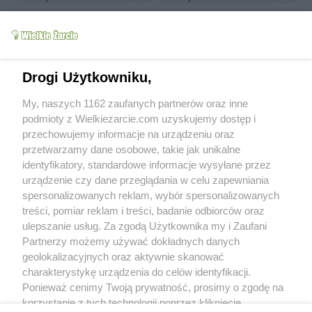
Drogi Użytkowniku,
Ryba zapiekana pod
szpinakiem z serem
Kapusta z grochem -
My, naszych 1162 zaufanych partnerów oraz inne
pleśniowym
wigilijna
podmioty z Wielkiezarcie.com uzyskujemy dostęp i
bbetty
22.2k
107
2
bbetty
75.7k
162
9
przechowujemy informacje na urządzeniu oraz
przetwarzamy dane osobowe, takie jak unikalne
więcej
identyfikatory, standardowe informacje wysyłane przez
urządzenie czy dane przeglądania w celu zapewniania
Od kiedy z nami:
2006-08-10
spersonalizowanych reklam, wybór spersonalizowanych
Status:
aktywny (offline)
treści, pomiar reklam i treści, badanie odbiorców oraz
ulepszanie usług. Za zgodą Użytkownika my i Zaufani
Wypowiedzi na forum:
104
Partnerzy możemy używać dokładnych danych
Wystawione komentarze:
144
geolokalizacyjnych oraz aktywnie skanować
Otrzymane komentarze:
153
charakterystykę urządzenia do celów identyfikacji.
Ponieważ cenimy Twoją prywatność, prosimy o zgodę na
Wyróżnienia
korzystanie z tych technologii poprzez kliknięcie
Treści polecane:
1