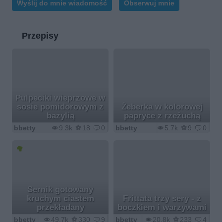
Wyślij do mnie wiadomość
Obserwuj mnie
Przepisy
Pulpeciki wieprzowe w
sosie pomidorowym z
Żeberka w kolorowej
bazylią
papryce z rzeżuchą
bbetty
9.3k
18
0
bbetty
5.7k
9
0
Sernik gotowany
kruchym ciastem
Frittata trzy sery - z
przekładany
boczkiem i warzywami
bbetty
49.7k
330
9
bbetty
20.8k
233
4