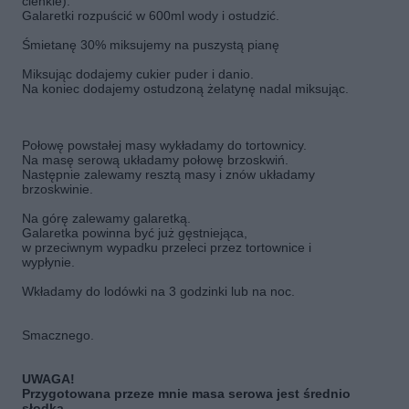
cienkie).
Galaretki rozpuścić w 600ml wody i ostudzić.
Śmietanę 30% miksujemy na puszystą pianę
Miksując dodajemy cukier puder i danio.
Na koniec dodajemy ostudzoną żelatynę nadal miksując.
Połowę powstałej masy wykładamy do tortownicy.
Na masę serową układamy połowę brzoskwiń.
Następnie zalewamy resztą masy i znów układamy
brzoskwinie.
Na górę zalewamy galaretką.
Galaretka powinna być już gęstniejąca,
w przeciwnym wypadku przeleci przez tortownice i
wypłynie.
Wkładamy do lodówki na 3 godzinki lub na noc.
Smacznego.
UWAGA!
Przygotowana przeze mnie masa serowa jest średnio
słodka.