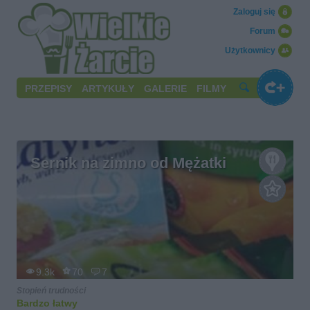
Zaloguj się
Forum
Użytkownicy
PRZEPISY
ARTYKUŁY
GALERIE
FILMY
Sernik na zimno od Mężatki
9.3k
70
7
Stopień trudności
Bardzo łatwy