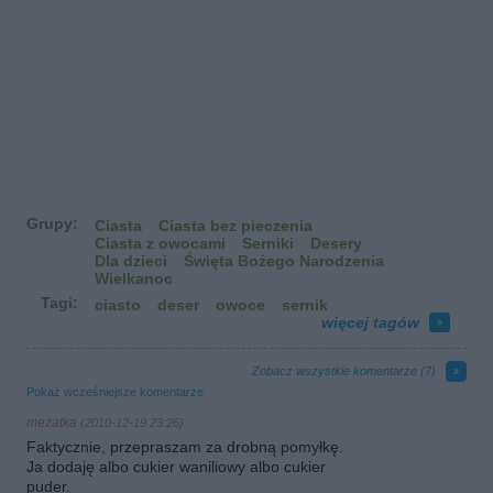
Grupy:
Ciasta
Ciasta bez pieczenia
Ciasta z owocami
Serniki
Desery
Dla dzieci
Święta Bożego Narodzenia
Wielkanoc
Tagi:
ciasto
deser
owoce
sernik
więcej tagów
Zobacz wszystkie komentarze (
7
)
Pokaż wcześniejsze komentarze
mezatka
(2010-12-19 23:26)
Faktycznie, przepraszam za drobną pomyłkę.
Ja dodaję albo cukier waniliowy albo cukier
puder.