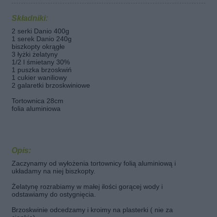
Składniki:
2 serki Danio 400g
1 serek Danio 240g
biszkopty okrągłe
3 łyżki żelatyny
1/2 l śmietany 30%
1 puszka brzoskwiń
1 cukier waniliowy
2 galaretki brzoskwiniowe
Tortownica 28cm
folia aluminiowa
Opis:
Zaczynamy od wyłożenia tortownicy folią aluminiową i
układamy na niej biszkopty.
Żelatynę rozrabiamy w małej ilości gorącej wody i
odstawiamy do ostygnięcia.
Brzoskwinie odcedzamy i kroimy na plasterki ( nie za