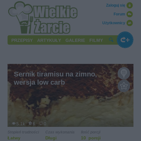
Zaloguj się
Forum
Użytkownicy
PRZEPISY
ARTYKUŁY
GALERIE
FILMY
Sernik tiramisu na zimno,
wersja low carb
5.1k
6
0
Stopień trudności
Czas wykonania
Ilość porcji
Łatwy
Długi
10 porcji