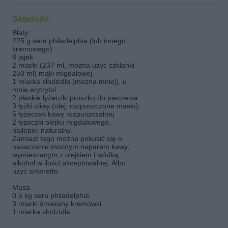
Składniki:
Blaty:
225 g sera philadelphia (lub innego
kremowego)
8 jajek
2 miarki (237 ml, można użyć szklanki
250 ml) mąki migdałowej
1 miarka słodzidła (można mniej), u
mnie erytrytol
2 płaskie łyżeczki proszku do pieczenia
3 łyżki oliwy (olej, rozpuszczone masło)
5 łyżeczek kawy rozpuszczalnej
2 łyżeczki olejku migdałowego,
najlepiej naturalny.
Zamiast tego można pokusić się o
nasaczenie mocnym naparem kawy,
wymieszanym z olejkiem i wódką,
alkohol w ilości akceptowalnej. Albo
użyć amaretto
Masa
0.5 kg sera philadelphia
3 miarki śmietany kremówki
1 miarka słodzidła