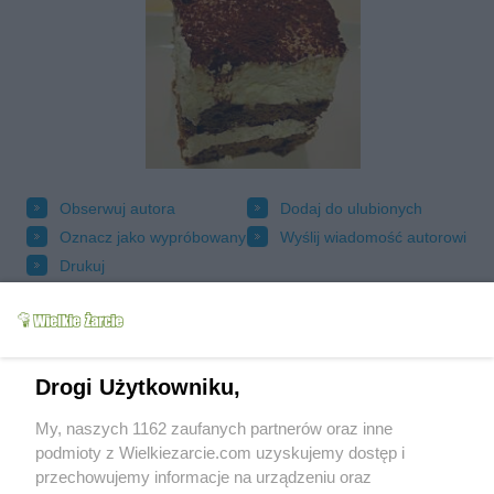
Obserwuj autora
Dodaj do ulubionych
Oznacz jako wypróbowany
Wyślij wiadomość autorowi
Drukuj
Drogi Użytkowniku,
My, naszych 1162 zaufanych partnerów oraz inne
podmioty z Wielkiezarcie.com uzyskujemy dostęp i
przechowujemy informacje na urządzeniu oraz