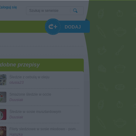
Zaloguj się
DODAJ
dobne przepisy
Śledzie z cebulą w oleju
olusia23
Smażone śledzie w occie
Duusiak
Śledzie w sosie musztardowym
Duusiak
Filety sledziowe w sosie miodowo - pomidorowym
Halszka