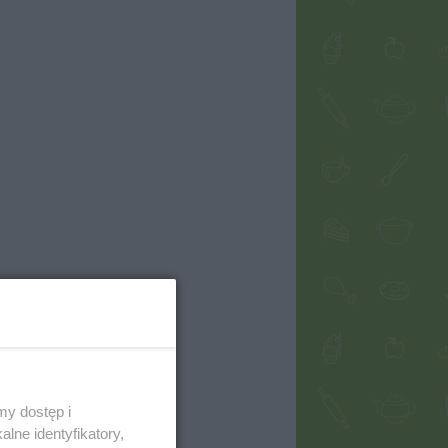
my dostęp i
lne identyfikatory,