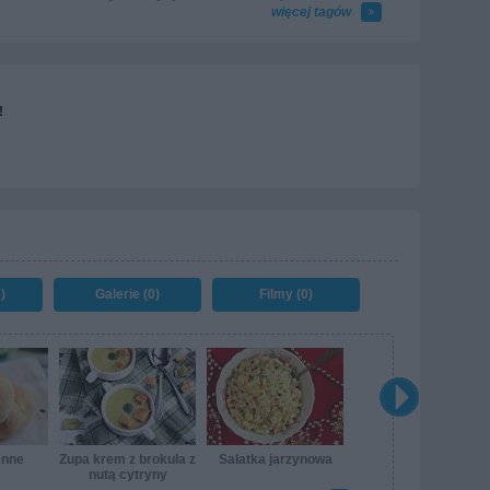
więcej tagów
!
)
Galerie (0)
Filmy (0)
enne
Zupa krem z brokuła z
Sałatka jarzynowa
nutą cytryny