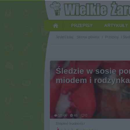
PRZEPISY
ARTYKUŁY
Jesteś tutaj:
Strona główna
/
Przepisy
/
Śled
Śledzie w sosie p
miodem i rodzynk
10.4k
46
0
Stopień trudności