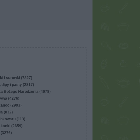
ki i surówki (7827)
 dipy i pasty (2817)
ta Bożego Narodzenia (4678)
ywa (4276)
kanoc (2993)
lla (832)
ybkowaru (113)
ekanki (2659)
 (3276)