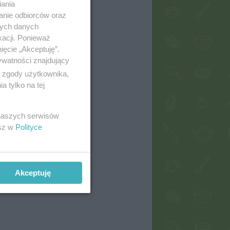
iania
anie odbiorców oraz
nych danych
kacji. Ponieważ
ięcie „Akceptuję”.
ywatności znajdujący
ą zgody użytkownika,
 tylko na tej
 naszych serwisów
esz w
Polityce
Akceptuję