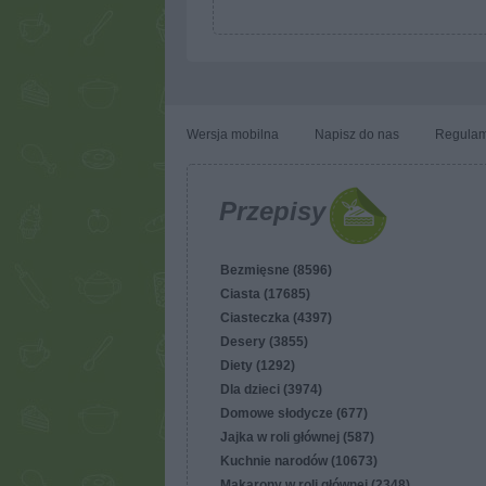
toffi
Wersja mobilna
Napisz do nas
Regulam
Przepisy
Bezmięsne (8596)
Ciasta (17685)
Ciasteczka (4397)
Desery (3855)
Diety (1292)
Dla dzieci (3974)
Domowe słodycze (677)
Jajka w roli głównej (587)
Kuchnie narodów (10673)
Makarony w roli głównej (2348)