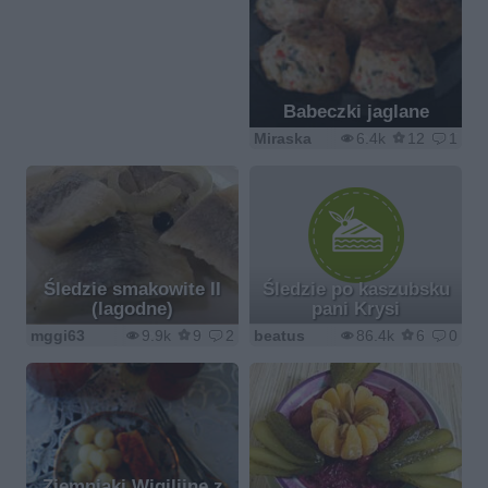
Babeczki jaglane
Miraska
6.4k
12
1
Śledzie smakowite II
Śledzie po kaszubsku
(lagodne)
pani Krysi
mggi63
9.9k
9
2
beatus
86.4k
6
0
Ziemniaki Wigilijne z