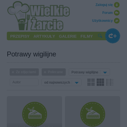
Zaloguj się
Forum
Użytkownicy
PRZEPISY
ARTYKUŁY
GALERIE
FILMY
Potrawy wigilijne
Ze zdjęciami
Polecane
Potrawy wigilijne
od najnowszych