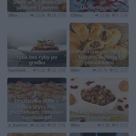
Śledź w śmietanie z
jabłkiem i porem
Uszka Wigilijne
Wkn
13.5k
18
0
Olkka
10.6k
9
4
Pieczone pierogi z
ryba bez ryby po
kiszoną kapustą i
grecku
pieczarkami
kanielak
9.2k
12
0
Wkn
26.7k
91
7
Drożdzowe bułki z
kaszą gryczaną,
pieczarkami, cebulką i
Kutia bakaliowa na
ziemniakami
śmietanie
z_kuchni_wzięte
16.6k
35
5
Wkn
8.3k
9
3