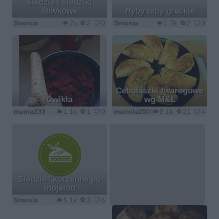
śledzie i śledziki
śliwkowe
Ryby niby greckie
Smosia
2k
2
0
Smosia
1.7k
2
0
Cebulaszki twarogowe
Ćwikła
wg M&Ł
mania233
1.1k
1
0
mariola2000
8.1k
21
4
Śledzie "korzenne po
mojemu
Smosia
5.1k
3
6