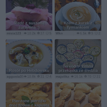
Śledź z suszoną
Krem z kurek z
żurawiną :)
tymiankiem
misia123
10.2k
37
5
Wkn
6.5k
9
2
Terendis- zimna
Rosół po Hebdowsku
przekąska ze śledzia
aggusia35
10.8k
31
4
majolika
16.1k
70
21
Pieczone pierożki
drożdżowe z kapustą