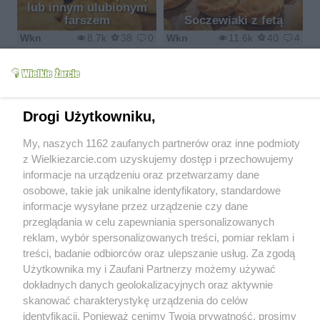
lub innym ulubionym
farszem
Soczewiaki z fetą
Wkn
8.7k
38
0
Wkn
11.6k
40
4
Drogi Użytkowniku,
Kruche pierożki z
My, naszych 1162 zaufanych partnerów oraz inne podmioty
soczewicą
Czerwone śledzie
z Wielkiezarcie.com uzyskujemy dostęp i przechowujemy
Wkn
7.7k
22
0
Wkn
17.8k
70
1
informacje na urządzeniu oraz przetwarzamy dane
osobowe, takie jak unikalne identyfikatory, standardowe
informacje wysyłane przez urządzenie czy dane
przeglądania w celu zapewniania spersonalizowanych
reklam, wybór spersonalizowanych treści, pomiar reklam i
treści, badanie odbiorców oraz ulepszanie usług. Za zgodą
Przepis na wigilijną
Użytkownika my i Zaufani Partnerzy możemy używać
Moczkę
Sałatka jarzynowa
dokładnych danych geolokalizacyjnych oraz aktywnie
Theatria
4.8k
3
1
je7mima
13.9k
16
2
skanować charakterystykę urządzenia do celów
identyfikacji. Ponieważ cenimy Twoją prywatność, prosimy