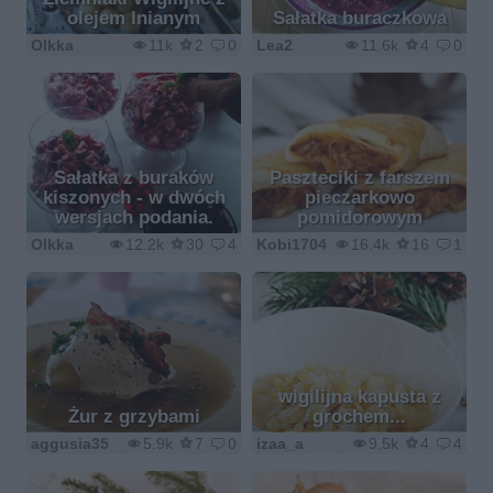
olejem lnianym
Sałatka buraczkowa
Olkka
11k
2
0
Lea2
11.6k
4
0
Sałatka z buraków
Paszteciki z farszem
kiszonych - w dwóch
pieczarkowo
wersjach podania.
pomidorowym
Olkka
12.2k
30
4
Kobi1704
16.4k
16
1
wigilijna kapusta z
Żur z grzybami
grochem...
aggusia35
5.9k
7
0
izaa_a
9.5k
4
4