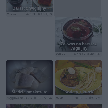
Barszcz Wigilijny
Olkka
9.9k
10
0
Zakwas na barszcz
Wigilijny
Olkka
13.1k
46
8
Śledzie smakowite
Kotlety z kurek
mggi63
24.8k
136
54
Wkn
12.5k
5
0