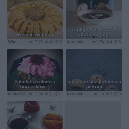
wigilijny 'barszcz' z
Wieniec wigilijny
uszkami (bg)
Wkn
17.7k
49
5
kanielak
9.5k
4
8
Sałatka ze śledzi i
pieczone bezglutenowe
buraczków :)
pierogi
misia123
12.3k
31
1
kanielak
11k
3
0