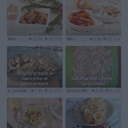
Śledzie z grzybami a'la
gajowy
Śledzie z rodzynkami
Wkn
12.5k
16
0
Wkn
9.6k
23
4
Wigilijny karp w
naczyniu w
Sałatka warzywna /
pieczarkach
jarzynowa
s_anka88
7.9k
10
1
kiciak1488
9.2k
3
0