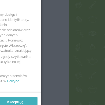
my dostęp i
lne identyfikatory,
iania
anie odbiorców oraz
nych danych
kacji. Ponieważ
ięcie „Akceptuję”.
ywatności znajdujący
ą zgody użytkownika,
 tylko na tej
 naszych serwisów
esz w
Polityce
Akceptuję