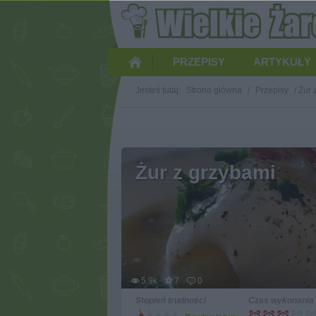
PRZEPISY
ARTYKUŁY
Jesteś tutaj:
Strona główna
/
Przepisy
/
Żur 
Żur z grzybami
5.9k
7
0
Stopień trudności
Czas wykonania