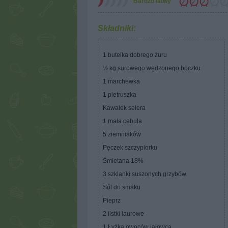
Bardzo łatwy
Składniki:
1 butelka dobrego żuru
½ kg surowego wędzonego boczku
1 marchewka
1 pietruszka
Kawałek selera
1 mała cebula
5 ziemniaków
Pęczek szczypiorku
Śmietana 18%
3 szklanki suszonych grzybów
Sól do smaku
Pieprz
2 listki laurowe
1 Łyżka owoców jałowca