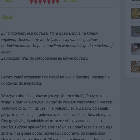
Długi
12 porcji
Opis:
Żur z grzybami jest potrawą, która gości u mnie na kolacji
wigilijnej. Jest robiony wtedy tylko na wywarze z grzybów z
dodatkiem masła. Ja postanowiłam wprowadzić go do codziennej
kuchni.
Zapraszam Was do spróbowania tej łatwej potrawy.
Grzyby zalać wrzątkiem i odstawić na około godzinę.
Następnie
ugotować do miękkości.
Warzywa obrać i ugotować (za wyjątkiem cebuli ). Po tym czasie
wyjąc
z garnka warzywa i dodać do wywaru warzywnego boczek.
Gotować ok 25 minut. Jeśli nie potrzebujecie warzyw do sałatki
jak ja
to możecie
je ugotować razem z boczkiem.
Boczek wyjąć.
Gdy grzyby będą miękkie wlać. przez sitko, wywar z nich do
całości. Grzyby opłukać na sitku i również dodać razem z cebulą i
żurem. Następnie dodać przyprawy i doprawić do smaku solą.
Gotować jeszcze całość ok 20 minut na małym ogniu. Podawać z