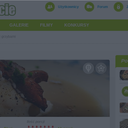
Użytkownicy
Forum
GALERIE
FILMY
KONKURSY
z grzybami
Po
Ilość porcji