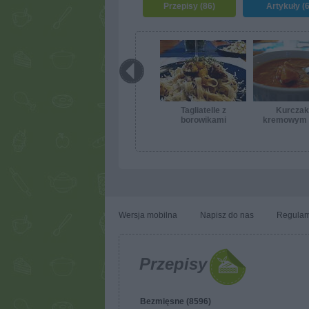
Przepisy (86)
Artykuły (6
Tagliatelle z
Kurczak
borowikami
kremowym 
Wersja mobilna
Napisz do nas
Regulam
Przepisy
Bezmięsne (8596)