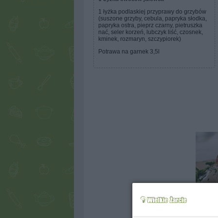
1 łyżka podlaskiej przyprawy do grzybów
(suszone grzyby, cebula, papryka słodka,
papryka ostra, pieprz czarny, pietruszka
nać, seler korzeń, lubczyk liść, czosnek,
kminek, rozmaryn, szczypiorek)
Potrawa na garnek 3,5l