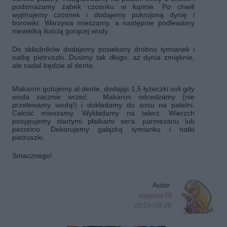
podsmażamy ząbek czosnku w łupinie. Po chwili
wyjmujemy czosnek i dodajemy pokrojoną dynię i
borowiki. Warzywa mieszamy, a następnie podlewamy
niewielką ilością gorącej wody.
Do składników dodajemy posiekany drobno tymianek i
natkę pietruszki. Dusimy tak długo, aż dynia zmięknie,
ale nadal będzie al dente.
Makaron gotujemy al dente, dodając 1,5 łyżeczki soli gdy
woda zacznie wrzeć.
Makaron odcedzamy (nie
przelewamy wodą!) i dokładamy do sosu na patelni.
Całość mieszamy. Wykładamy na talerz. Wierzch
posypujemy startymi płatkami sera. parmezanu lub
pecorino. Dekorujemy gałązką tymianku i natki
pietruszki.
Smacznego!
Autor:
aggusia35
2019-08-26