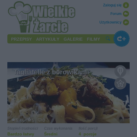
Zaloguj się
Forum
Użytkownicy
PRZEPISY
ARTYKUŁY
GALERIE
FILMY
Tagliatelle z borowikami
5.4k
5
0
Stopień trudności
Czas wykonania
Ilość porcji
Bardzo łatwy
Średni
4 porcje