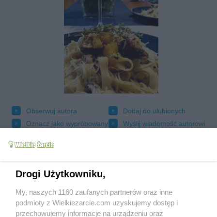
Obserwuj autora
Dodaj do ulubionych
Oznacz jako wypróbowany
Wyślij wiadomość autorowi
Drukuj
Drogi Użytkowniku,
My, naszych 1160 zaufanych partnerów oraz inne
podmioty z Wielkiezarcie.com uzyskujemy dostęp i
przechowujemy informacje na urządzeniu oraz