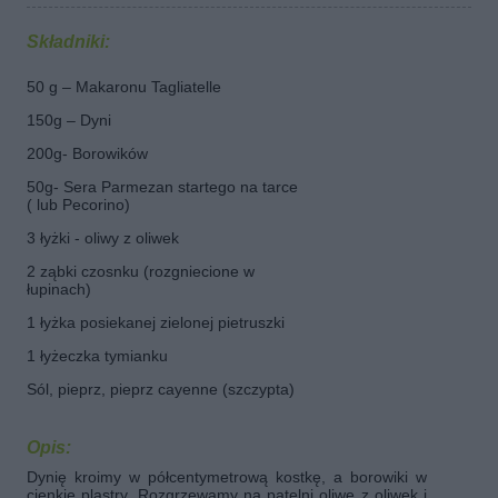
Składniki:
50 g – Makaronu Tagliatelle
150g – Dyni
200g- Borowików
50g- Sera Parmezan startego na tarce
( lub
Pecorino)
3 łyżki - oliwy z oliwek
2 ząbki czosnku (rozgniecione w
łupinach)
1 łyżka posiekanej zielonej pietruszki
1 łyżeczka tymianku
Sól, pieprz, pieprz cayenne (szczypta)
Opis:
Dynię kroimy w półcentymetrową kostkę, a borowiki w
cienkie plastry. Rozgrzewamy na patelni oliwę z oliwek i