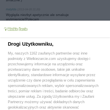
smaczne:)
matylda
(2013-04-05 21:20)
Wygląda niezbyt apetycznie ale smakuje
wyśmienicie!Polecam
słodki buraczek
(2013-07-05 12:12)
Wielce zachęcające jest ostatnie zdanie
przepisu
Przygotuję dziś na obiad i podzielę się
Drogi Użytkowniku,
wrażeniami.
My, naszych 1162 zaufanych partnerów oraz inne
Mama - Różyczki
(2013-07-05 12:32)
podmioty z Wielkiezarcie.com uzyskujemy dostęp i
Ale się uśmiałam z tej dzikiej świni
przechowujemy informacje na urządzeniu oraz
przetwarzamy dane osobowe, takie jak unikalne
słodki buraczek
(2013-07-05 14:26)
identyfikatory, standardowe informacje wysyłane przez
Hmm... Rzeczywiście dość nieciekawie
urządzenie czy dane przeglądania w celu zapewniania
wygląda wersja ostateczna. W smaku...?
spersonalizowanych reklam, wybór spersonalizowanych
Mnie nie zachwyciło. Doprawiłam nieco
inaczej. Ale ogólnie pomysł dobry, trzeba
treści, pomiar reklam i treści, badanie odbiorców oraz
pokombinować z przyprawami i mamy
ulepszanie usług. Za zgodą Użytkownika my i Zaufani
zdrowe, pożywne danie. Dziękuję za
Partnerzy możemy używać dokładnych danych
inspirację!
geolokalizacyjnych oraz aktywnie skanować