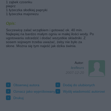
1 ząbek czosnku
pieprz
1 łyżeczka słodkiej papryki
1 łyżeczka majonezu
Opis:
Soczewicę zalać wrzątkiem i gotować ok. 40 min.
Najlepiej na bardzo małym ogniu w małej ilości wody. Po
ugotowaniu odcedzić i dodać wszystkie skladniki. Z
sosem sojowym trzeba uważać, żeby nie było za
słone. Można się tym najeść jak dzika świnia.
Autor:
lesfleurs
2007-12-20
Obserwuj autora
Dodaj do ulubionych
Oznacz jako wypróbowany
Wyślij wiadomość autorowi
Drukuj