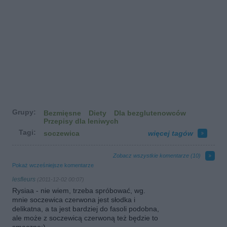
Grupy:
Bezmięsne
Diety
Dla bezglutenowców
Przepisy dla leniwych
Tagi:
soczewica
więcej tagów
Zobacz wszystkie komentarze (
10
)
Pokaż wcześniejsze komentarze
lesfleurs
(2011-12-02 00:07)
Rysiaa - nie wiem, trzeba spróbować, wg.
mnie soczewica czerwona jest słodka i
delikatna, a ta jest bardziej do fasoli podobna,
ale może z soczewicą czerwoną też będzie to