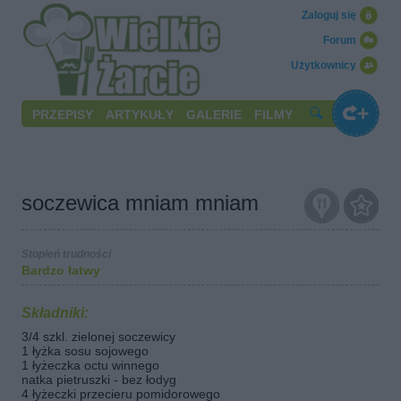
Zaloguj się
Forum
Użytkownicy
PRZEPISY
ARTYKUŁY
GALERIE
FILMY
soczewica mniam mniam
Stopień trudności
Bardzo łatwy
Składniki:
3/4 szkl. zielonej soczewicy
1 łyżka sosu sojowego
1 łyżeczka octu winnego
natka pietruszki - bez łodyg
4 łyżeczki przecieru pomidorowego