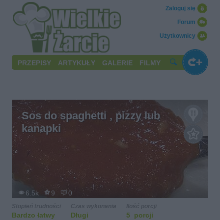
Zaloguj się
Forum
Użytkownicy
PRZEPISY
ARTYKUŁY
GALERIE
FILMY
Sos do spaghetti , pizzy lub
kanapki
6.5k
9
0
Stopień trudności
Czas wykonania
Ilość porcji
Bardzo łatwy
Długi
5 porcji