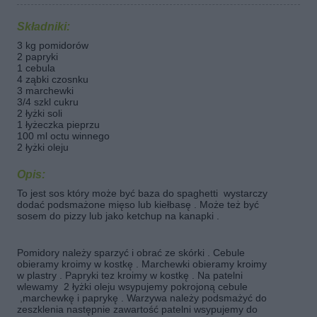
Składniki:
3 kg pomidorów
2 papryki
1 cebula
4 ząbki czosnku
3 marchewki
3/4 szkl cukru
2 łyżki soli
1 łyżeczka pieprzu
100 ml octu winnego
2 łyżki oleju
Opis:
To jest sos który może być baza do spaghetti wystarczy
dodać podsmażone mięso lub kiełbasę . Może też być
sosem do pizzy lub jako ketchup na kanapki .
Pomidory należy sparzyć i obrać ze skórki . Cebule
obieramy kroimy w kostkę . Marchewki obieramy kroimy
w plastry . Papryki tez kroimy w kostkę . Na patelni
wlewamy 2 łyżki oleju wsypujemy pokrojoną cebule
,marchewkę i paprykę . Warzywa należy podsmażyć do
zeszklenia następnie zawartość patelni wsypujemy do