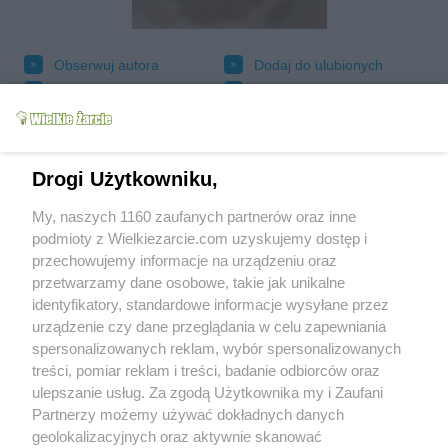
Obserwuj autora
Dodaj do ulubionych
Oznacz jako wypróbowany
Wyślij wiadomość autorowi
Drukuj
Drogi Użytkowniku,
My, naszych 1160 zaufanych partnerów oraz inne
podmioty z Wielkiezarcie.com uzyskujemy dostęp i
przechowujemy informacje na urządzeniu oraz
przetwarzamy dane osobowe, takie jak unikalne
identyfikatory, standardowe informacje wysyłane przez
urządzenie czy dane przeglądania w celu zapewniania
spersonalizowanych reklam, wybór spersonalizowanych
treści, pomiar reklam i treści, badanie odbiorców oraz
Grupy:
ulepszanie usług. Za zgodą Użytkownika my i Zaufani
Przetwory
Przetwory warzywne
Partnerzy możemy używać dokładnych danych
Tagi:
cebula
papryka
pomidory
sos
więcej tagów
geolokalizacyjnych oraz aktywnie skanować