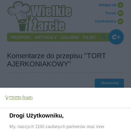
Zaloguj się
Forum
Użytkownicy
PRZEPISY
ARTYKUŁY
GALERIE
FILMY
Komentarze do przepisu "TORT
AJERKONIAKOWY"
Skomentuj
Wróć do przepisu "TORT AJERKONIAKOWY"
alman
(2020-09-17 19:24)
Piękny, pewnie tak samo smaczny. Gratuluję.
Drogi Użytkowniku,
nadia
(2020-09-17 20:30)
Wow! Rewelacja! Od razu do ulubionych :)
My, naszych 1160 zaufanych partnerów oraz inne