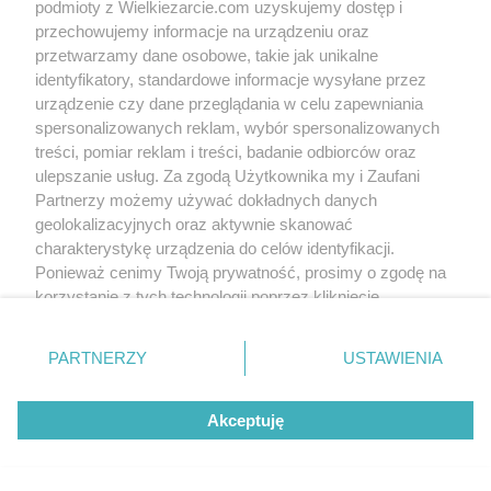
Olkka
(2020-09-18 09:13)
podmioty z Wielkiezarcie.com uzyskujemy dostęp i
alman - Dziękuje :)
przechowujemy informacje na urządzeniu oraz
nadia - Dziękuje, naprawdę polecam ;)
przetwarzamy dane osobowe, takie jak unikalne
identyfikatory, standardowe informacje wysyłane przez
Skomentuj
urządzenie czy dane przeglądania w celu zapewniania
spersonalizowanych reklam, wybór spersonalizowanych
treści, pomiar reklam i treści, badanie odbiorców oraz
ulepszanie usług. Za zgodą Użytkownika my i Zaufani
Wersja mobilna
Napisz do nas
Regulamin
Partnerzy możemy używać dokładnych danych
Polityka cookies
Polityka prywatności
Reklama
geolokalizacyjnych oraz aktywnie skanować
charakterystykę urządzenia do celów identyfikacji.
Ponieważ cenimy Twoją prywatność, prosimy o zgodę na
korzystanie z tych technologii poprzez kliknięcie
„Akceptuję”. Zgoda jest dobrowolna i zawsze możesz ją
zmienić/wycofać klikając przycisk ustawień prywatności
PARTNERZY
USTAWIENIA
znajdujący się w lewym dolnym rogu strony
. Niektóre
rodzaje przetwarzania danych nie wymagają zgody
Akceptuję
użytkownika, ale masz prawo sprzeciwić się takiemu
przetwarzaniu. Preferencje będą miały zastosowania tylko
na tej witrynie.