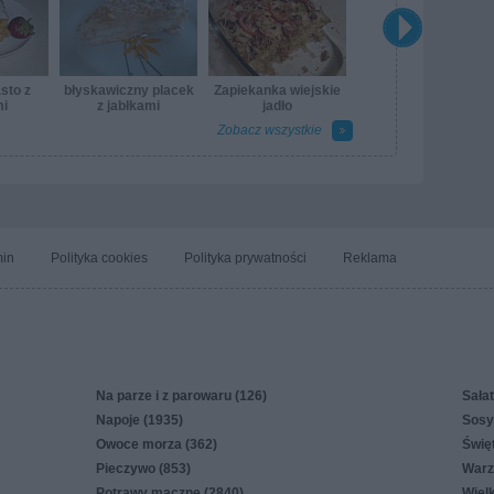
sto z
błyskawiczny placek
Zapiekanka wiejskie
i
z jabłkami
jadło
Zobacz wszystkie
in
Polityka cookies
Polityka prywatności
Reklama
Na parze i z parowaru (126)
Sałat
Napoje (1935)
Sosy,
Owoce morza (362)
Świę
Pieczywo (853)
Warz
Potrawy mączne (2840)
Wiel