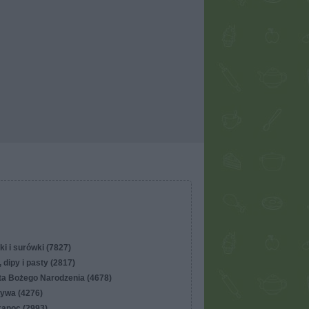
ki i surówki (7827)
 dipy i pasty (2817)
ta Bożego Narodzenia (4678)
ywa (4276)
kanoc (2993)