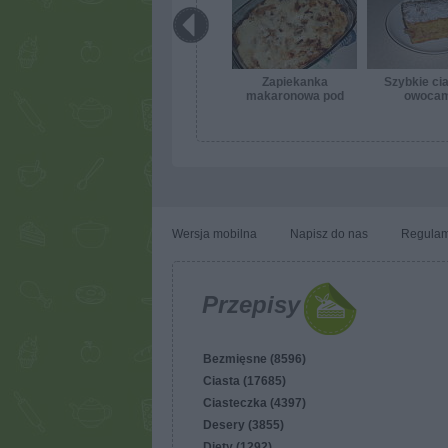
Zapiekanka
Szybkie cia
makaronowa pod
owocam
beszamelem
Wersja mobilna
Napisz do nas
Regulam
Przepisy
Bezmięsne (8596)
Ciasta (17685)
Ciasteczka (4397)
Desery (3855)
Diety (1292)