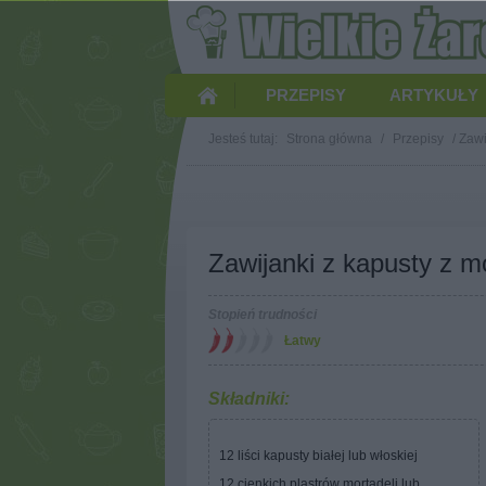
PRZEPISY
ARTYKUŁY
Jesteś tutaj:
Strona główna
/
Przepisy
/
Zawi
Zawijanki z kapusty z m
Stopień trudności
Łatwy
Składniki:
12 liści kapusty białej lub włoskiej
12 cienkich plastrów mortadeli lub