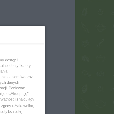
my dostęp i
lne identyfikatory,
iania
anie odbiorców oraz
nych danych
kacji. Ponieważ
ięcie „Akceptuję”.
ywatności znajdujący
ą zgody użytkownika,
 tylko na tej