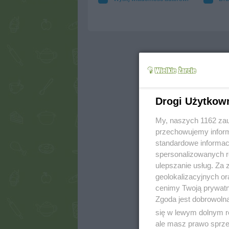
Drogi Użytkow
My, naszych 1162 zau
przechowujemy informa
standardowe informac
spersonalizowanych re
ulepszanie usług. Za
geolokalizacyjnych or
cenimy Twoją prywatno
Zgoda jest dobrowoln
się w lewym dolnym r
ale masz prawo sprzec