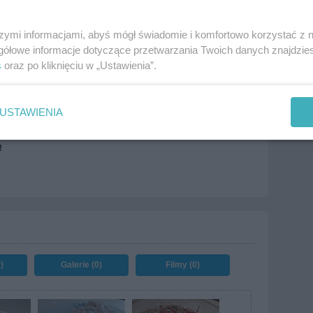
szymi informacjami, abyś mógł świadomie i komfortowo korzystać z
gółowe informacje dotyczące przetwarzania Twoich danych znajdzi
a
Przekąski
Przekąski gorące
Warzywa
s
oraz po kliknięciu w „Ustawienia”.
ekane i pieczone
więcej tagów
USTAWIENIA
!
)
Galerie (0)
Filmy (0)