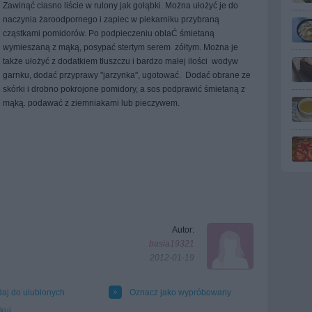
Zawinąć ciasno liście w rulony jak gołąbki. Można ułożyć je do
naczynia żaroodpornego i zapiec w piekarniku przybraną
cząstkami pomidorów. Po podpieczeniu oblaĆ śmietaną
wymieszaną z mąką, posypać stertym serem zółtym. Można je
także ułożyć z dodatkiem tłuszczu i bardzo małej ilości wodyw
garnku, dodać przyprawy "jarzynka", ugotować. Dodać obrane ze
skórki i drobno pokrojone pomidory, a sos podprawić śmietaną z
mąką. podawać z ziemniakami lub pieczywem.
Autor:
basia19321
2012-01-19
aj do ulubionych
Oznacz jako wypróbowany
kuj