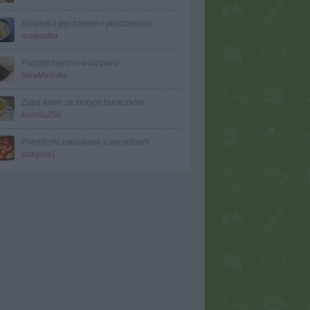
Krupnik z pęczakiem i pieczarkami
małpiatka
Pasztet mięsno-warzywny
InkaMalinka
Zupa-krem ze złotych buraczków
kamila258
Pomidorki zapiekane z oscypkiem
patrycja1