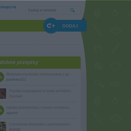
Zaloguj się
DODAJ
dobne przepisy
Błyskawiczna kiszka ziemniaczana z gotowanych ziemniaków
paulinka321
Fasolka szparagowa w sosie pomidorowym
Duusiak
sałatka pomidorowa z sosem czosnkowym
agacim
Czosnkowa brukselka z parmezanem i bułką tartą
Barb82