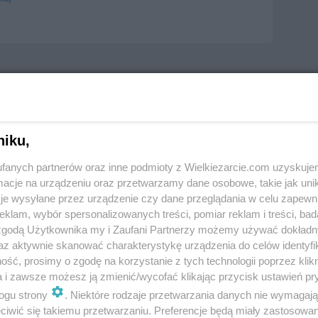
niku,
fanych partnerów oraz inne podmioty z Wielkiezarcie.com uzyskuje
cje na urządzeniu oraz przetwarzamy dane osobowe, takie jak unika
je wysyłane przez urządzenie czy dane przeglądania w celu zapewn
klam, wybór spersonalizowanych treści, pomiar reklam i treści, bad
 zgodą Użytkownika my i Zaufani Partnerzy możemy używać dokład
az aktywnie skanować charakterystykę urządzenia do celów identyfi
ść, prosimy o zgodę na korzystanie z tych technologii poprzez klikn
a i zawsze możesz ją zmienić/wycofać klikając przycisk ustawień pr
ogu strony
. Niektóre rodzaje przetwarzania danych nie wymagaj
iwić się takiemu przetwarzaniu. Preferencje będą miały zastosowania