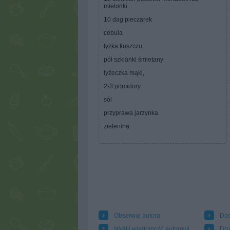
mielonki
10 dag pieczarek
cebula
łyżka tłuszczu
pół szklanki śmietany
łyżeczka mąki,
2-3 pomidory
sól
przyprawa jarzynka
zielenina
Obserwuj autora
Dod
Wyślij wiadomość autorowi
Dru