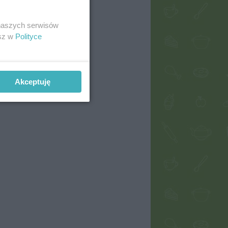
 naszych serwisów
esz w
Polityce
Akceptuję