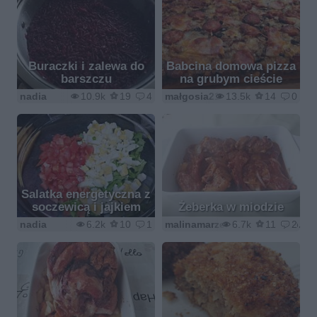
Buraczki i zalewa do
Babcina domowa pizza
barszczu
na grubym cieście
nadia
10.9k
19
4
małgosia21
13.5k
14
0
Salatka energetyczna z
soczewicą i jajkiem
Żeberka w miodzie
nadia
6.2k
10
1
malinamarzenamalina1@wp.pl
6.7k
11
2