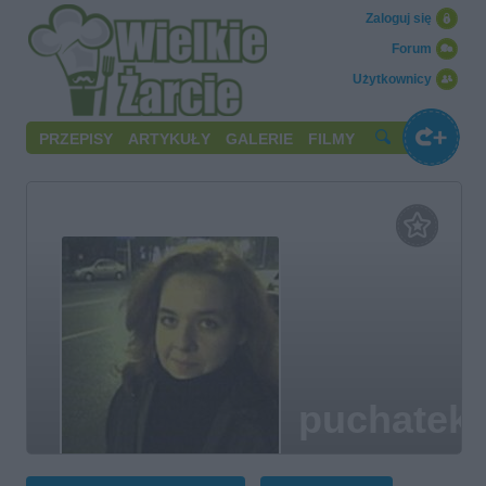
Zaloguj się
Forum
Użytkownicy
PRZEPISY
ARTYKUŁY
GALERIE
FILMY
puchatek