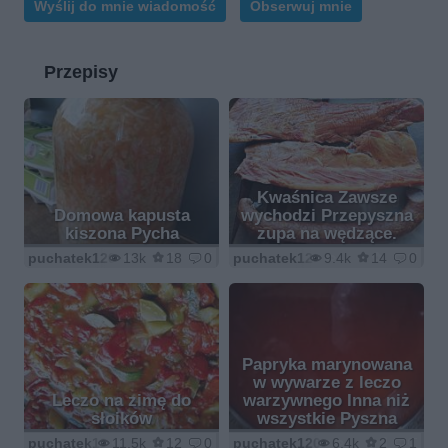
Wyślij do mnie wiadomość
Obserwuj mnie
Przepisy
Kwaśnica Zawsze
Domowa kapusta
wychodzi Przepyszna
kiszona Pycha
zupa na wędzące.
puchatek1205
13k
18
0
puchatek1205
9.4k
14
0
Papryka marynowana
w wywarze z leczo
Leczo na zimę do
warzywnego Inna niż
słoików
wszystkie Pyszna
puchatek1205
11.5k
12
0
puchatek1205
6.4k
2
1