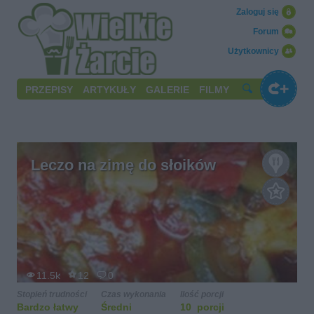
Zaloguj się
Forum
Użytkownicy
PRZEPISY
ARTYKUŁY
GALERIE
FILMY
Leczo na zimę do słoików
11.5k
12
0
Stopień trudności
Czas wykonania
Ilość porcji
Bardzo łatwy
Średni
10 porcji