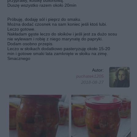
przyprawy, kostkę bulionową.
Duszę wszystko razem około 20min
Próbuję, dodaję sól i pieprz do smaku.
Można dodać czosnek na sam koniec jeśli ktoś lubi.
Leczo gotowe.
Nakładam gęste leczo do słoików i jeśli jest za dużo sosu
nie wylewam i robię z niego marynatę do papryki.
Dodam osobno przepis.
Leczo w słoikach dodatkowo pasteryzuję około 15-20
min i gotowe smaki lata zamknięte w słoiku na zimę.
Smacznego
Autor:
puchatek1205
2018-08-27