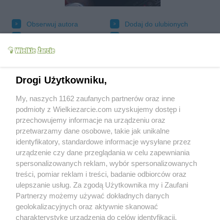
Obserwuj autora
Dodaj do ulubionych
Oznacz jako wypróbowany
Wyślij wiadomość autorowi
Drukuj
Drogi Użytkowniku,
My, naszych 1162 zaufanych partnerów oraz inne
podmioty z Wielkiezarcie.com uzyskujemy dostęp i
przechowujemy informacje na urządzeniu oraz
przetwarzamy dane osobowe, takie jak unikalne
identyfikatory, standardowe informacje wysyłane przez
urządzenie czy dane przeglądania w celu zapewniania
spersonalizowanych reklam, wybór spersonalizowanych
treści, pomiar reklam i treści, badanie odbiorców oraz
Grupy:
ulepszanie usług. Za zgodą Użytkownika my i Zaufani
Bezmięsne
Przetwory
Przetwory warzywne
Partnerzy możemy używać dokładnych danych
Tagi:
leczo zima słoiki przetwory w
więcej tagów
geolokalizacyjnych oraz aktywnie skanować
charakterystykę urządzenia do celów identyfikacji.