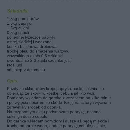
Składniki:
1,5kg pomidorów
1,5kg papryki
1,5kg cukini
0,5kg cebuli
po jednej łyżeczce papryki
ostrej,słodkiej i wędzonej
kostka bulionowa drobiowa
trochę oleju do smażenia warzyw,
wszystkiego około 0,5 szklanki
ewentualnie 2-3 ząbki czosnku jeśli
ktoś lubi
sól, pieprz do smaku
Opis:
Każdy ze składników kroję papryka-paski, cukinia nie
obierając ze skórki w kostkę, cebula jak kto woli.
Pomidory wkładam do garnka z wrzątkiem na kilka minut
i po wyjęciu obieram ze skórki. Kroję na cztery i wycinam
zdrewniały środek od ogonka.
Na rozgrzanym oleju podsmażam paprykę, osobno
cukinię i dusze cebulę.
Do garnka wkładam pomidory i duszę aż będą miękkie i
trochę odparuje woda, dodaje paprykę,cebule,cukinie,