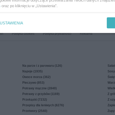
gółowe informacje dotyczące przetwarzania Twoich danych znajdzi
anay
41.6k
98
7
s
oraz po kliknięciu w „Ustawienia”.
USTAWIENIA
in
Polityka cookies
Polityka prywatności
Reklama
Na parze i z parowaru (126)
Sałat
Napoje (1935)
Sosy,
Owoce morza (362)
Świę
Pieczywo (853)
Warz
Potrawy mączne (2840)
Wiel
Potrawy z grzybów (1169)
Z gri
Przekąski (7232)
Z sz
Przepisy dla leniwych (8276)
Zapi
Przetwory (2540)
Zupy