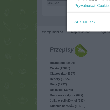
internetowych. Szcze
Alicja64
30.3k
761
45
Prywatności
i
Cookie
PARTNERZY
Wersja mobilna
Napisz do nas
Regulam
Przepisy
Bezmięsne (8596)
Ciasta (17685)
Ciasteczka (4397)
Desery (3855)
Diety (1292)
Dla dzieci (3974)
Domowe słodycze (677)
Jajka w roli głównej (587)
Kuchnie narodów (10673)