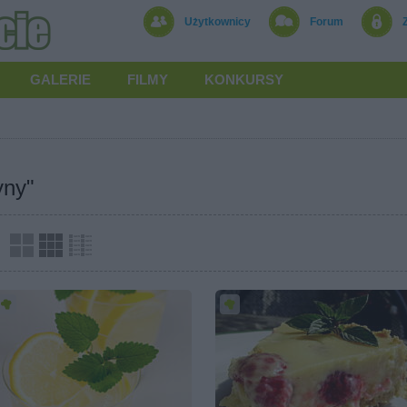
Użytkownicy
Forum
GALERIE
FILMY
KONKURSY
yny"