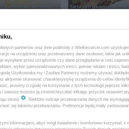
Lemoniada domowa
Tarta cytrynowo-malinow
Wkn
6.4k
22
0
Krystyna911
8.3k
170
niku,
fanych partnerów oraz inne podmioty z Wielkiezarcie.com uzyskuje
cje na urządzeniu oraz przetwarzamy dane osobowe, takie jak unika
je wysyłane przez urządzenie czy dane przeglądania w celu zapewn
Babka piaskowa mega
cytrynowa
klam, wybór spersonalizowanych treści, pomiar reklam i treści, bad
 zgodą Użytkownika my i Zaufani Partnerzy możemy używać dokład
MAGDAITYLE
16.5k
95
az aktywnie skanować charakterystykę urządzenia do celów identyfi
ść, prosimy o zgodę na korzystanie z tych technologii poprzez klikn
a i zawsze możesz ją zmienić/wycofać klikając przycisk ustawień pr
ogu strony
. Niektóre rodzaje przetwarzania danych nie wymagaj
iwić się takiemu przetwarzaniu. Preferencje będą miały zastosowania
Dorada z patelni w sosie
szymi informacjami, abyś mógł świadomie i komfortowo korzystać z
cytrynowo-imbirowym