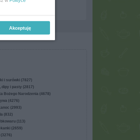
esz w
Polityce
Akceptuję
ki i surówki (7827)
 dipy i pasty (2817)
ta Bożego Narodzenia (4678)
ywa (4276)
kanoc (2993)
lla (832)
ybkowaru (113)
ekanki (2659)
 (3276)