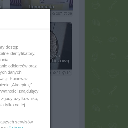
a
Lemoniada
4
lukrem polane
18.7k
387
29
my dostęp i
lne identyfikatory,
Cytrynowiec czyli
iania
cytrynowa tarta z bezową
kołderką
anie odbiorców oraz
nych danych
4
marlena_gdansk
10.5k
87
10
kacji. Ponieważ
ięcie „Akceptuję”.
ywatności znajdujący
ą zgody użytkownika,
 tylko na tej
 naszych serwisów