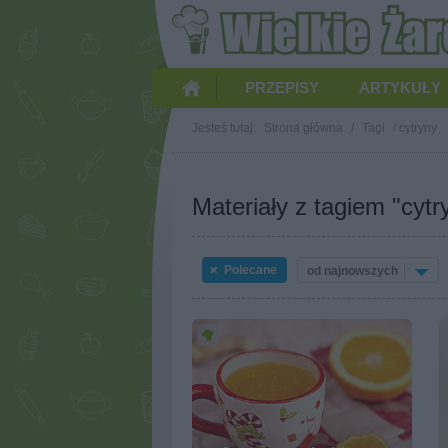
PRZEPISY
ARTYKUŁY
Jesteś tutaj:
Strona główna
/
Tagi
/
cytryny
Materiały z tagiem "cytr
Polecane
od najnowszych