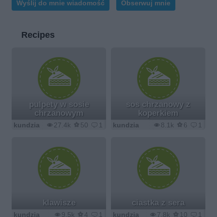
Wyślij do mnie wiadomość
Obserwuj mnie
Recipes
pulpety w sosie
sos chrzanowy z
chrzanowym
koperkiem
kundzia
27.4k
50
1
kundzia
8.1k
6
1
klawisze
ciastka z sera
kundzia
9.5k
4
1
kundzia
7.8k
10
1