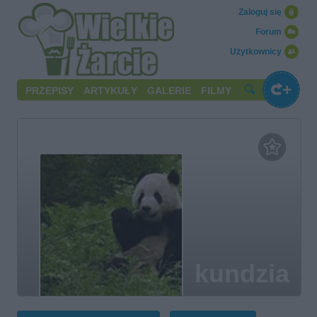
Zaloguj się
Forum
Użytkownicy
PRZEPISY
ARTYKUŁY
GALERIE
FILMY
kundzia