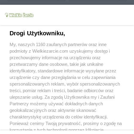
Drogi Użytkowniku,
My, naszych 1160 zaufanych partnerów oraz inne
Babka mojej babci
kruche ciastka bez jaj
podmioty z Wielkiezarcie.com uzyskujemy dostęp i
kundzia
11.2k
8
3
kundzia
13.3k
11
2
przechowujemy informacje na urządzeniu oraz
przetwarzamy dane osobowe, takie jak unikalne
more
identyfikatory, standardowe informacje wysyłane przez
urządzenie czy dane przeglądania w celu zapewniania
Od kiedy z nami:
2003-08-31
spersonalizowanych reklam, wybór spersonalizowanych
Status:
aktywny (offline)
treści, pomiar reklam i treści, badanie odbiorców oraz
ulepszanie usług. Za zgodą Użytkownika my i Zaufani
Forum posts:
4
Partnerzy możemy używać dokładnych danych
Sent comments:
4
geolokalizacyjnych oraz aktywnie skanować
Last comments:
9
charakterystykę urządzenia do celów identyfikacji.
Ponieważ cenimy Twoją prywatność, prosimy o zgodę na
Wyróżnienia
korzystanie z tych technologii poprzez kliknięcie
Recommended:
0