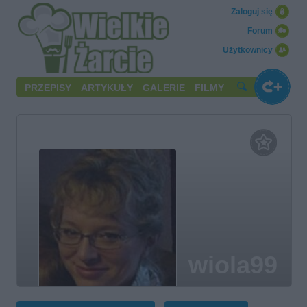
Zaloguj się
Forum
Użytkownicy
PRZEPISY
ARTYKUŁY
GALERIE
FILMY
wiola99