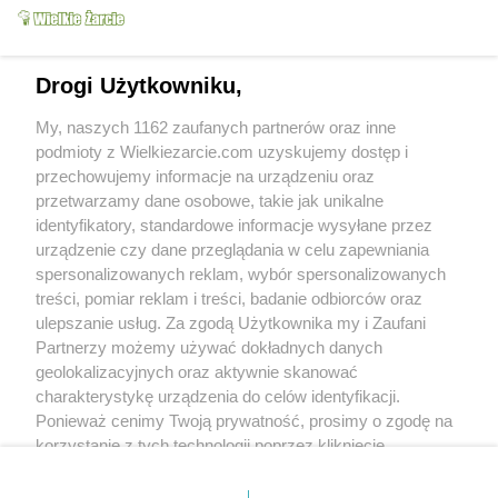
Drogi Użytkowniku,
My, naszych 1162 zaufanych partnerów oraz inne
Pulpety w sosie
podmioty z Wielkiezarcie.com uzyskujemy dostęp i
pomidorowym
przechowujemy informacje na urządzeniu oraz
wiola99
1m
1.6k
196
przetwarzamy dane osobowe, takie jak unikalne
identyfikatory, standardowe informacje wysyłane przez
urządzenie czy dane przeglądania w celu zapewniania
Od kiedy z nami:
2005-02-12
spersonalizowanych reklam, wybór spersonalizowanych
Status:
aktywny (offline)
treści, pomiar reklam i treści, badanie odbiorców oraz
ulepszanie usług. Za zgodą Użytkownika my i Zaufani
Forum posts:
0
Partnerzy możemy używać dokładnych danych
Sent comments:
18
geolokalizacyjnych oraz aktywnie skanować
Last comments:
214
charakterystykę urządzenia do celów identyfikacji.
Ponieważ cenimy Twoją prywatność, prosimy o zgodę na
Wyróżnienia
korzystanie z tych technologii poprzez kliknięcie
Recommended:
0
„Akceptuję”. Zgoda jest dobrowolna i zawsze możesz ją
In favorites:
1744
Followers:
3
zmienić/wycofać klikając przycisk ustawień prywatności