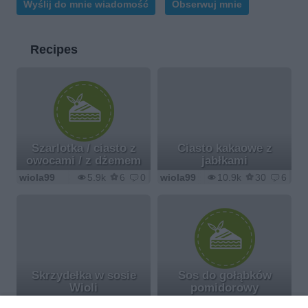
Wyślij do mnie wiadomość
Obserwuj mnie
Recipes
Szarlotka / ciasto z
Ciasto kakaowe z
owocami / z dżemem
jabłkami
wiola99
5.9k
6
0
wiola99
10.9k
30
6
Skrzydełka w sosie
Sos do gołąbków
Wioli
pomidorowy
wiola99
9.3k
20
1
wiola99
41.5k
88
11