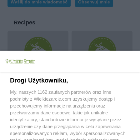
Wyślij do mnie wiadomość
Obserwuj mnie
Recipes
Żeberka w sosie
Kotlet schabowy w
pomidorowym
sosie grzybowym
Drogi Użytkowniku,
goral11
7.5k
13
2
goral11
13.3k
54
2
My, naszych 1162 zaufanych partnerów oraz inne
podmioty z Wielkiezarcie.com uzyskujemy dostęp i
Parę słów o sobie
przechowujemy informacje na urządzeniu oraz
przetwarzamy dane osobowe, takie jak unikalne
mmgorniccy@wp.pl
identyfikatory, standardowe informacje wysyłane przez
urządzenie czy dane przeglądania w celu zapewniania
spersonalizowanych reklam, wybór spersonalizowanych
Od kiedy z nami:
2005-10-19