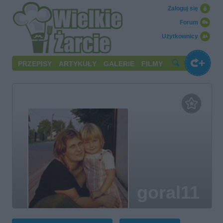
Zaloguj się
Forum
Użytkownicy
PRZEPISY
ARTYKUŁY
GALERIE
FILMY
goral11