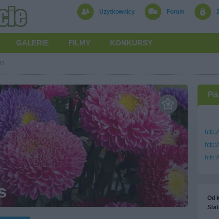
Użytkownicy
Forum
GALERIE
FILMY
KONKURSY
as
Pa
http:
http:
http:
s
Od k
Stat