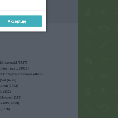
Akceptuję
ki i surówki (7827)
 dipy i pasty (2817)
ta Bożego Narodzenia (4678)
ywa (4276)
kanoc (2993)
lla (832)
ybkowaru (113)
ekanki (2659)
 (3276)