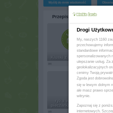
Wyślij do mnie wiadomość
Obserw
Przepisy
Drogi Użytkow
My, naszych 1160 zau
przechowujemy informa
standardowe informac
spersonalizowanych re
Kluski z kaszy manny
ulepszanie usług. Za
as
9.1k
27
7
as
geolokalizacyjnych or
cenimy Twoją prywatno
Zgoda jest dobrowoln
się w lewym dolnym r
ale masz prawo sprzec
witrynie.
ryż z warzywami,
Su
pieczarkami i mięsem
Zapoznaj się z poniż
internetowych. Szcze
as
9.7k
20
8
as