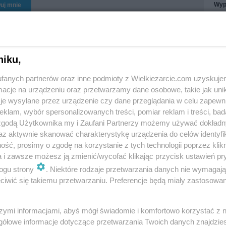
Wyp
uj mnie
Wys
Otr
Wyr
niku,
Treś
Treś
Obs
fanych partnerów oraz inne podmioty z Wielkiezarcie.com uzyskuje
cje na urządzeniu oraz przetwarzamy dane osobowe, takie jak unika
je wysyłane przez urządzenie czy dane przeglądania w celu zapewn
Żołądki lub serca
klam, wybór spersonalizowanych treści, pomiar reklam i treści, bad
Ogórki kiszone
pieczone
 zgodą Użytkownika my i Zaufani Partnerzy możemy używać dokład
5.8k
5
3
as
26.9k
8
2
az aktywnie skanować charakterystykę urządzenia do celów identyfi
ść, prosimy o zgodę na korzystanie z tych technologii poprzez klikn
a i zawsze możesz ją zmienić/wycofać klikając przycisk ustawień pr
ogu strony
. Niektóre rodzaje przetwarzania danych nie wymagaj
iwić się takiemu przetwarzaniu. Preferencje będą miały zastosowania
Dip czosnkowo
rówka z kiszonej
koperkowo twarogowy
kapusty
do frytek
szymi informacjami, abyś mógł świadomie i komfortowo korzystać z
gółowe informacje dotyczące przetwarzania Twoich danych znajdzi
5.8k
9
0
as
7.2k
10
0