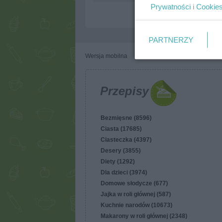
Prywatności
i
Cookie
PARTNERZY
Wersja mobilna
Napisz do nas
Regulam
Przepisy
Bezmięsne (8596)
Ciasta (17685)
Ciasteczka (4397)
Desery (3855)
Diety (1292)
Dla dzieci (3974)
Domowe słodycze (677)
Jajka w roli głównej (587)
Kuchnie narodów (10673)
Makarony w roli głównej (2348)