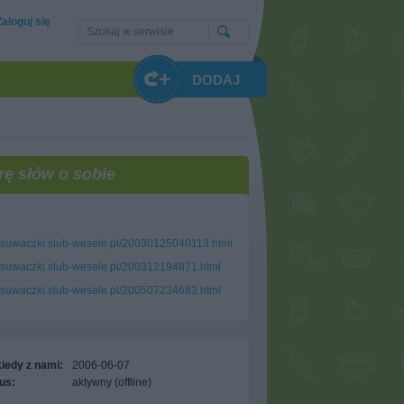
Zaloguj się
DODAJ
rę słów o sobie
//suwaczki.slub-wesele.pl/20030125040113.html
//suwaczki.slub-wesele.pl/200312194871.html
//suwaczki.slub-wesele.pl/200507234683.html
iedy z nami:
2006-06-07
us:
aktywny (offline)