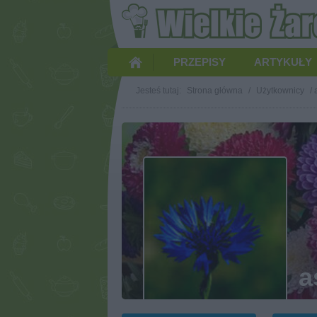
PRZEPISY
ARTYKUŁY
Jesteś tutaj:
Strona główna
/
Użytkownicy
/
a