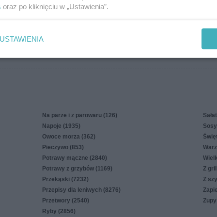
s
oraz po kliknięciu w „Ustawienia”.
więcej
USTAWIENIA
in
Polityka cookies
Polityka prywatności
Reklama
Na parze i z parowaru (126)
Sałat
Napoje (1935)
Sosy,
Owoce morza (362)
Świę
Pieczywo (853)
Warz
Potrawy mączne (2840)
Wiel
Potrawy z grzybów (1169)
Z gri
Przekąski (7232)
Z sz
Przepisy dla leniwych (8276)
Zapi
Przetwory (2540)
Zupy
Ryby (2856)