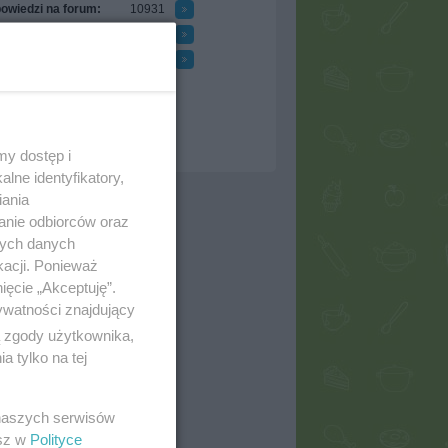
owiedzi na forum:
10931
tawione komentarze:
354
zymane komentarze:
167
óżnienia
ci polecane:
0
ci w ulubionych:
1012
erwujących:
1
my dostęp i
lne identyfikatory,
iania
anie odbiorców oraz
nych danych
kacji. Ponieważ
ięcie „Akceptuję”.
ywatności znajdujący
ą zgody użytkownika,
 tylko na tej
 naszych serwisów
esz w
Polityce