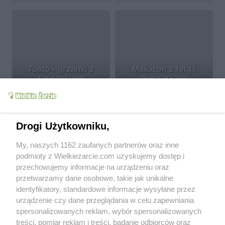
Tosto - grzanki z
Makaron z fetą i
tuńczykiem
pieczarkami
katex
7.1k
40
0
katex
18.4k
68
4
więcej
Drogi Użytkowniku,
Parę słów o sobie
My, naszych 1162 zaufanych partnerów oraz inne
podmioty z Wielkiezarcie.com uzyskujemy dostęp i
przechowujemy informacje na urządzeniu oraz
przetwarzamy dane osobowe, takie jak unikalne
Pozdrawiam wszystkich Wż-towców :)
identyfikatory, standardowe informacje wysyłane przez
urządzenie czy dane przeglądania w celu zapewniania
Od kiedy z nami:
2006-10-18
spersonalizowanych reklam, wybór spersonalizowanych
Status:
aktywny (offline)
treści, pomiar reklam i treści, badanie odbiorców oraz