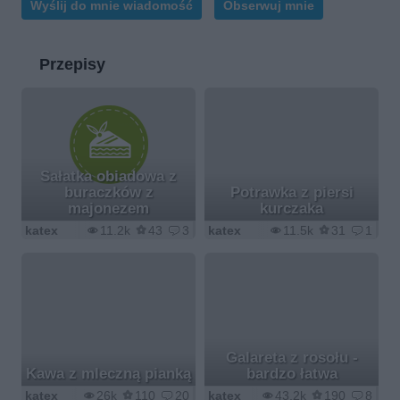
Wyślij do mnie wiadomość
Obserwuj mnie
Przepisy
Sałatka obiadowa z
buraczków z
Potrawka z piersi
majonezem
kurczaka
katex
11.2k
43
3
katex
11.5k
31
1
Galareta z rosołu -
Kawa z mleczną pianką
bardzo łatwa
katex
26k
110
20
katex
43.2k
190
8