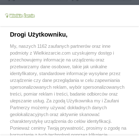
Drogi Użytkowniku,
Potrawka z mielonego i
Placuszki z piersi
My, naszych 1162 zaufanych partnerów oraz inne
fasoli
kurczaka 1
podmioty z Wielkiezarcie.com uzyskujemy dostęp i
jago
4.6k
9
0
jago
11.6k
3
0
przechowujemy informacje na urządzeniu oraz
przetwarzamy dane osobowe, takie jak unikalne
więcej
identyfikatory, standardowe informacje wysyłane przez
urządzenie czy dane przeglądania w celu zapewniania
Od kiedy z nami:
2007-08-19
spersonalizowanych reklam, wybór spersonalizowanych
Status:
aktywny (offline)
treści, pomiar reklam i treści, badanie odbiorców oraz
ulepszanie usług. Za zgodą Użytkownika my i Zaufani
Wypowiedzi na forum:
1
Partnerzy możemy używać dokładnych danych
Wystawione komentarze:
25
geolokalizacyjnych oraz aktywnie skanować
Otrzymane komentarze:
35
charakterystykę urządzenia do celów identyfikacji.
Ponieważ cenimy Twoją prywatność, prosimy o zgodę na
Wyróżnienia
korzystanie z tych technologii poprzez kliknięcie
Treści polecane:
0