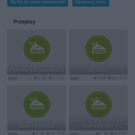
Wyślij do mnie wiadomość
Obserwuj mnie
Przepisy
Pomidory w kawałkach
Grzanki
jago
7.2k
1
0
jago
3.4k
10
0
Schab w galarecie po
Zupa cebulowa
marynarsku
jago
3.7k
11
0
jago
7.1k
6
0