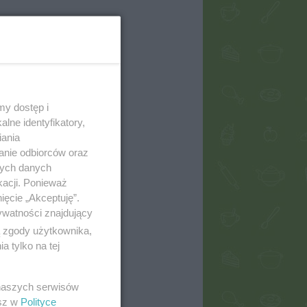
my dostęp i
lne identyfikatory,
iania
anie odbiorców oraz
nych danych
kacji. Ponieważ
ięcie „Akceptuję”.
ywatności znajdujący
ą zgody użytkownika,
 tylko na tej
 naszych serwisów
esz w
Polityce