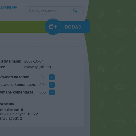
Zaloguj się
DODAJ
iedy z nami:
2007-10-04
us:
aktywny (offline)
owiedzi na forum:
39
tawione komentarze:
504
zymane komentarze:
685
óżnienia
ci polecane:
0
ci w ulubionych:
10072
erwujących:
2