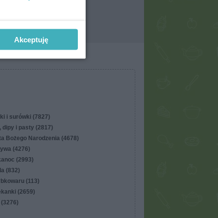
Akceptuję
ki i surówki (7827)
 dipy i pasty (2817)
ta Bożego Narodzenia (4678)
ywa (4276)
kanoc (2993)
lla (832)
ybkowaru (113)
ekanki (2659)
 (3276)