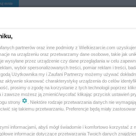
uj mnie
niku,
fanych partnerów oraz inne podmioty z Wielkiezarcie.com uzyskuje
cje na urządzeniu oraz przetwarzamy dane osobowe, takie jak unika
je wysyłane przez urządzenie czy dane przeglądania w celu zapewn
nasowo orzechowe
Sałatka z selera
klam, wybór spersonalizowanych treści, pomiar reklam i treści, bad
z masą serową
naciowego
 zgodą Użytkownika my i Zaufani Partnerzy możemy używać dokład
54.8k
508
40
ola mg
11.4k
40
0
az aktywnie skanować charakterystykę urządzenia do celów identyfi
ść, prosimy o zgodę na korzystanie z tych technologii poprzez klikn
a i zawsze możesz ją zmienić/wycofać klikając przycisk ustawień pr
ogu strony
. Niektóre rodzaje przetwarzania danych nie wymagaj
iwić się takiemu przetwarzaniu. Preferencje będą miały zastosowania
 czekoladowy na
Sałatka z fetą i
szymi informacjami, abyś mógł świadomie i komfortowo korzystać z
biszkoptach
suszonymi owocami
gółowe informacje dotyczące przetwarzania Twoich danych znajdzi
11.2k
91
0
ola mg
8.5k
35
2