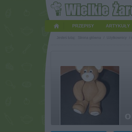
PRZEPISY
ARTYKUŁY
Jesteś tutaj:
Strona główna
/
Użytkownicy
/
o