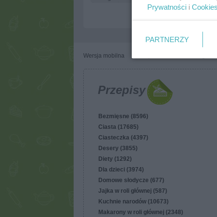
Prywatności
i
Cookie
PARTNERZY
Wersja mobilna
Napisz do nas
Regulam
Przepisy
Bezmięsne (8596)
Ciasta (17685)
Ciasteczka (4397)
Desery (3855)
Diety (1292)
Dla dzieci (3974)
Domowe słodycze (677)
Jajka w roli głównej (587)
Kuchnie narodów (10673)
Makarony w roli głównej (2348)