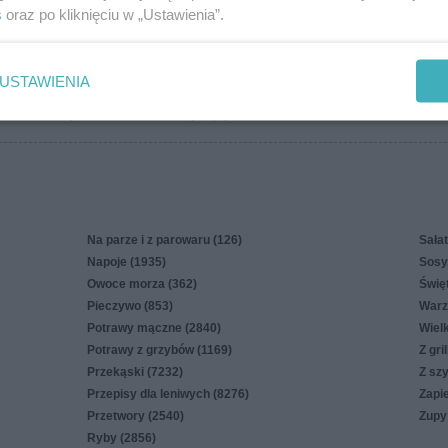
s
oraz po kliknięciu w „Ustawienia”.
więcej
USTAWIENIA
in
Polityka cookies
Polityka prywatności
Reklama
Na parze i z parowaru (126)
Sałat
Napoje (1935)
Sosy,
Owoce morza (362)
Świę
Pieczywo (853)
Warz
Potrawy mączne (2840)
Wiel
Potrawy z grzybów (1169)
Z gri
Przekąski (7232)
Z sz
Przepisy dla leniwych (8276)
Zapi
Przetwory (2540)
Zupy
Ryby (2856)