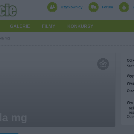
Użytkownicy
Forum
GALERIE
FILMY
KONKURSY
ola mg
Od k
Stat
Wyp
Wys
Otr
Wyr
Treś
Treś
la mg
Obs