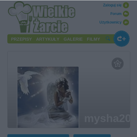
Zaloguj się
Forum
Użytkownicy
PRZEPISY
ARTYKUŁY
GALERIE
FILMY
mysha200