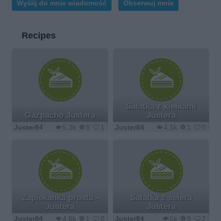
Wyślij do mnie wiadomość
Obserwuj mnie
Recipes
Sałatka z kiełkami
Gazpacho Justera
Justera
Juster84
5.3k
8
1
Juster84
4.1k
1
0
Zapiekanka prosta -
Sałatka z selera
Justera
Justera
Juster84
4.6k
1
0
Juster84
5k
8
2