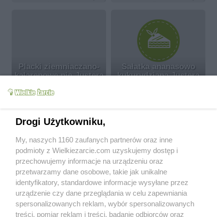
Placki ziemniaczano-
Sałatka ananasowo
kalarepowe nie-Justera
kukurydziana Justera
Juster84
5.7k
44
7
Juster84
4.7k
0
0
more
Drogi Użytkowniku,
Parę słów o sobie
My, naszych 1160 zaufanych partnerów oraz inne
podmioty z Wielkiezarcie.com uzyskujemy dostęp i
przechowujemy informacje na urządzeniu oraz
Super strona, często z niej korzystam. Wasze przepisy są
smaczniaste, mam nadzieję że i moje się Wam spodobają ;)
przetwarzamy dane osobowe, takie jak unikalne
Pozdrawiam
identyfikatory, standardowe informacje wysyłane przez
urządzenie czy dane przeglądania w celu zapewniania
Od kiedy z nami:
2008-03-20
spersonalizowanych reklam, wybór spersonalizowanych
Status:
aktywny (offline)
treści, pomiar reklam i treści, badanie odbiorców oraz