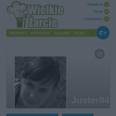
Zaloguj się
Forum
Użytkownicy
PRZEPISY
ARTYKUŁY
GALERIE
FILMY
Juster84