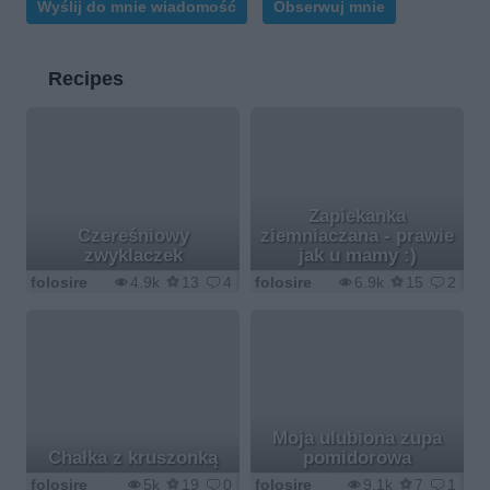
Wyślij do mnie wiadomość
Obserwuj mnie
Recipes
Zapiekanka
Czereśniowy
ziemniaczana - prawie
zwyklaczek
jak u mamy :)
folosire
4.9k
13
4
folosire
6.9k
15
2
Moja ulubiona zupa
Chałka z kruszonką
pomidorowa
folosire
5k
19
0
folosire
9.1k
7
1