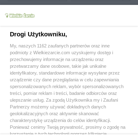
Drogi Użytkowniku,
kotleciki indycze z
makaron penne z
My, naszych 1162 zaufanych partnerów oraz inne
pieczarkami !!!
sosem gorgonzola
podmioty z Wielkiezarcie.com uzyskujemy dostęp i
ania9992
5.1k
14
0
ania9992
12.5k
14
1
przechowujemy informacje na urządzeniu oraz
przetwarzamy dane osobowe, takie jak unikalne
więcej
identyfikatory, standardowe informacje wysyłane przez
urządzenie czy dane przeglądania w celu zapewniania
Od kiedy z nami:
2008-07-31
spersonalizowanych reklam, wybór spersonalizowanych
Status:
aktywny (offline)
treści, pomiar reklam i treści, badanie odbiorców oraz
ulepszanie usług. Za zgodą Użytkownika my i Zaufani
Wypowiedzi na forum:
0
Partnerzy możemy używać dokładnych danych
Wystawione komentarze:
19
geolokalizacyjnych oraz aktywnie skanować
Otrzymane komentarze:
39
charakterystykę urządzenia do celów identyfikacji.
Ponieważ cenimy Twoją prywatność, prosimy o zgodę na
Wyróżnienia
korzystanie z tych technologii poprzez kliknięcie
Treści polecane:
0