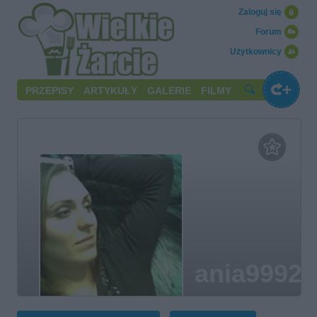
Zaloguj się
Forum
Użytkownicy
PRZEPISY
ARTYKUŁY
GALERIE
FILMY
ania9992