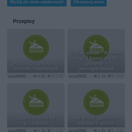
Wyślij do mnie wiadomość
Obserwuj mnie
Przepisy
Szybki obiad - Kubełek
- ryż i kasze w roli
Pasta kanapkowa z
głównej -
resztek rosołowych
jednogarnkowe
ania9992
4.9k
4
0
ania9992
5.4k
9
0
zupa cebulowa z
ser w roli głównej -
grzankami
sałatka z serów
ania9992
5.2k
7
0
ania9992
4.8k
5
0