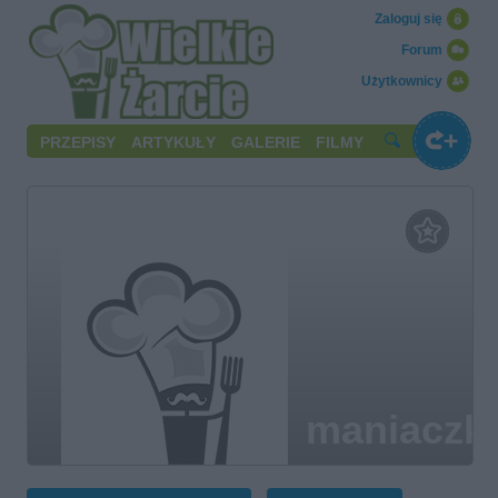
Zaloguj się
Forum
Użytkownicy
PRZEPISY
ARTYKUŁY
GALERIE
FILMY
maniaczk
gotowani