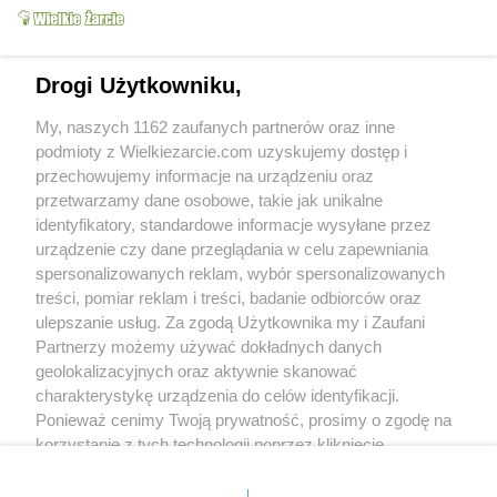
Drogi Użytkowniku,
My, naszych 1162 zaufanych partnerów oraz inne
Orzeźwiający łatwy i
podmioty z Wielkiezarcie.com uzyskujemy dostęp i
pyszny sok
przechowujemy informacje na urządzeniu oraz
maniaczka gotowania 5
5.4k
5
0
przetwarzamy dane osobowe, takie jak unikalne
identyfikatory, standardowe informacje wysyłane przez
urządzenie czy dane przeglądania w celu zapewniania
Od kiedy z nami:
2008-08-13
spersonalizowanych reklam, wybór spersonalizowanych
Status:
aktywny (offline)
treści, pomiar reklam i treści, badanie odbiorców oraz
ulepszanie usług. Za zgodą Użytkownika my i Zaufani
Wypowiedzi na forum:
0
Partnerzy możemy używać dokładnych danych
Wystawione komentarze:
9
geolokalizacyjnych oraz aktywnie skanować
Otrzymane komentarze:
3
charakterystykę urządzenia do celów identyfikacji.
Ponieważ cenimy Twoją prywatność, prosimy o zgodę na
Wyróżnienia
korzystanie z tych technologii poprzez kliknięcie
Treści polecane:
0
„Akceptuję”. Zgoda jest dobrowolna i zawsze możesz ją
Treści w ulubionych:
26
Obserwujących:
0
zmienić/wycofać klikając przycisk ustawień prywatności