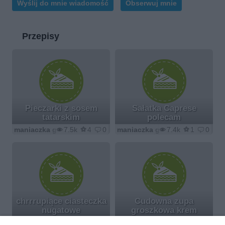
Wyślij do mnie wiadomość
Obserwuj mnie
5
Przepisy
Pieczarki z sosem
Sałatka Caprese
tatarskim
polecam
maniaczka gotowania 5
7.5k
4
0
maniaczka gotowania 5
7.4k
1
0
chrrrupiące ciasteczka
Cudowna zupa
nugatowe
groszkowa krem
maniaczka gotowania 5
6.6k
9
3
maniaczka gotowania 5
8.3k
7
0