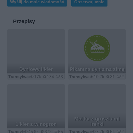
Wyślij do mnie wiadomość
Obserwuj mnie
Przepisy
Dyniowy likier
Pikantna dynia na zimę
Transylwania
17k
134
3
Transylwania
10.7k
31
2
Mokka z gruszkami
Likier z winogron
Irenki
Transylwania
45.9k
372
55
Transylwania
7.7k
54
2