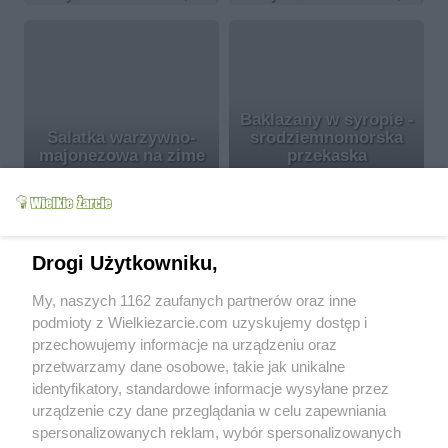
Baklazany w syropie -
Salatka warzywno-
srodziemnomorska
majonezowa na zime
przekaska
Transylwania
11.2k
114
4
Transylwania
12k
20
0
więcej
Drogi Użytkowniku,
Parę słów o sobie
My, naszych 1162 zaufanych partnerów oraz inne
podmioty z Wielkiezarcie.com uzyskujemy dostęp i
przechowujemy informacje na urządzeniu oraz
Życie jest za krótkie, żeby pić marne wino...
przetwarzamy dane osobowe, takie jak unikalne
identyfikatory, standardowe informacje wysyłane przez
urządzenie czy dane przeglądania w celu zapewniania
Od kiedy z nami:
2008-08-31
spersonalizowanych reklam, wybór spersonalizowanych