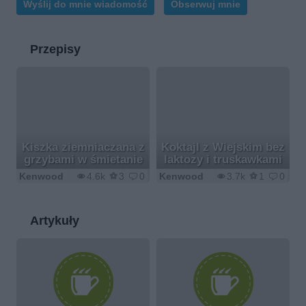
Wyślij do mnie wiadomość
Obserwuj mnie
Przepisy
Kiszka ziemniaczana z
Koktajl z Wiejskim bez
grzybami w śmietanie
laktozy i truskawkami
Kenwood
4.6k
3
0
Kenwood
3.7k
1
0
Artykuły