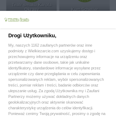
Teatr smaku Karola
Okrasy
Kurt Scheller
Kenwood
13.8k
0
1
Kenwood
16.6k
0
0
Drogi Użytkowniku,
My, naszych 1162 zaufanych partnerów oraz inne
Kenwood Cooking Chef
podmioty z Wielkiezarcie.com uzyskujemy dostęp i
- nowy wymiar
przechowujemy informacje na urządzeniu oraz
Jak się teraz gotuje?
gotowania
przetwarzamy dane osobowe, takie jak unikalne
Kenwood
6.4k
0
2
Kenwood
7.8k
0
3
identyfikatory, standardowe informacje wysyłane przez
urządzenie czy dane przeglądania w celu zapewniania
spersonalizowanych reklam, wybór spersonalizowanych
Od kiedy z nami:
2009-11-20
treści, pomiar reklam i treści, badanie odbiorców oraz
Status:
nieaktywny
ulepszanie usług. Za zgodą Użytkownika my i Zaufani
Wypowiedzi na forum:
0
Partnerzy możemy używać dokładnych danych
Komentarze wystawione:
2
geolokalizacyjnych oraz aktywnie skanować
Komentarze otrzymane:
6
charakterystykę urządzenia do celów identyfikacji.
Ponieważ cenimy Twoją prywatność, prosimy o zgodę na
Wyróżnienia