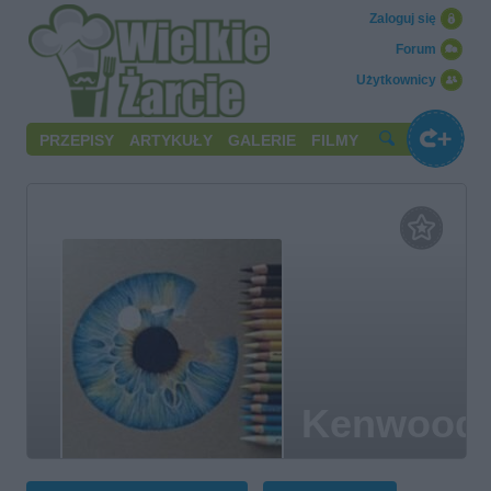
Zaloguj się
Forum
Użytkownicy
PRZEPISY
ARTYKUŁY
GALERIE
FILMY
Kenwood