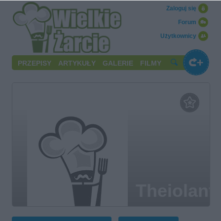
Zaloguj się
Forum
Użytkownicy
PRZEPISY
ARTYKUŁY
GALERIE
FILMY
Theiolant