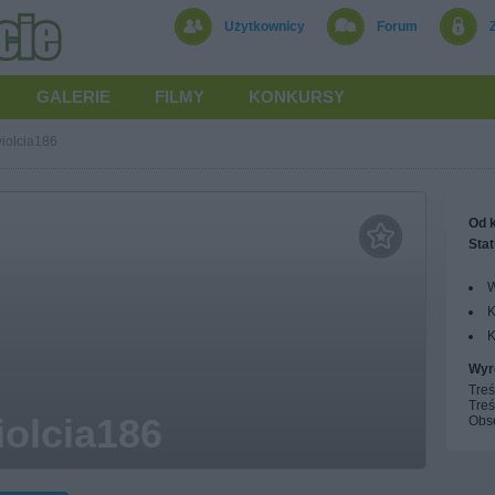
Użytkownicy
Forum
GALERIE
FILMY
KONKURSY
violcia186
Od k
Stat
W
K
K
Wyr
Treś
Treś
iolcia186
Obs