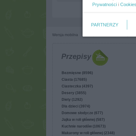
Prywatności
i
Cookie
PARTNERZY
Wersja mobilna
Napisz do nas
Regulam
Przepisy
Bezmięsne (8596)
Ciasta (17685)
Ciasteczka (4397)
Desery (3855)
Diety (1292)
Dla dzieci (3974)
Domowe słodycze (677)
Jajka w roli głównej (587)
Kuchnie narodów (10673)
Makarony w roli głównej (2348)