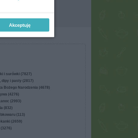
Akceptuję
ki i surówki (7827)
 dipy i pasty (2817)
ta Bożego Narodzenia (4678)
ywa (4276)
kanoc (2993)
lla (832)
ybkowaru (113)
ekanki (2659)
 (3276)