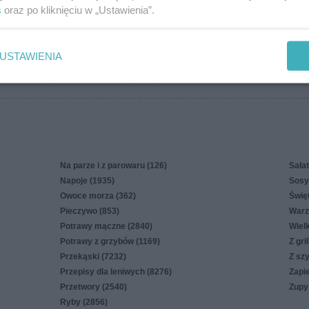
s
oraz po kliknięciu w „Ustawienia”.
more
USTAWIENIA
in
Polityka cookies
Polityka prywatności
Reklama
Na parze i z parowaru (126)
Sałat
Napoje (1935)
Sosy,
Owoce morza (362)
Świę
Pieczywo (853)
Warz
Potrawy mączne (2840)
Wiel
Potrawy z grzybów (1169)
Z gri
Przekąski (7232)
Z sz
Przepisy dla leniwych (8276)
Zapi
Przetwory (2540)
Zupy
Ryby (2856)