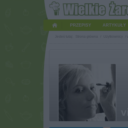
PRZEPISY
ARTYKUŁY
Jesteś tutaj:
Strona główna
/
Użytkownicy
/
v