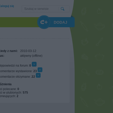
Zaloguj się
DODAJ
iedy z nami:
2010-03-12
us:
aktywny (offline)
ypowiedzi na forum:
0
omentarze wystawione:
23
omentarze otrzymane:
22
óżnienia
ci polecane:
0
ci w ulubionych:
575
erwujących:
2