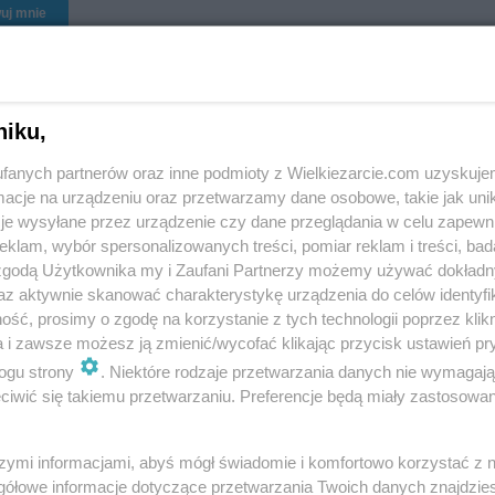
uj mnie
niku,
fanych partnerów oraz inne podmioty z Wielkiezarcie.com uzyskuje
cje na urządzeniu oraz przetwarzamy dane osobowe, takie jak unika
lody różne smaki:
je wysyłane przez urządzenie czy dane przeglądania w celu zapewn
"Milka", czekoladowe,
klam, wybór spersonalizowanych treści, pomiar reklam i treści, bad
akaowe orzeszki
truskawkowe itd.
 zgodą Użytkownika my i Zaufani Partnerzy możemy używać dokład
186
7.7k
31
0
violcia186
7.6k
53
1
az aktywnie skanować charakterystykę urządzenia do celów identyfi
ść, prosimy o zgodę na korzystanie z tych technologii poprzez klikn
a i zawsze możesz ją zmienić/wycofać klikając przycisk ustawień pr
ogu strony
. Niektóre rodzaje przetwarzania danych nie wymagaj
iwić się takiemu przetwarzaniu. Preferencje będą miały zastosowania
tyczny makaron z
drożdżowe _ p a p a t a
szymi informacjami, abyś mógł świadomie i komfortowo korzystać z
ówkami - pycha:)
c z e
gółowe informacje dotyczące przetwarzania Twoich danych znajdzi
186
30.3k
118
4
violcia186
15.1k
108
2