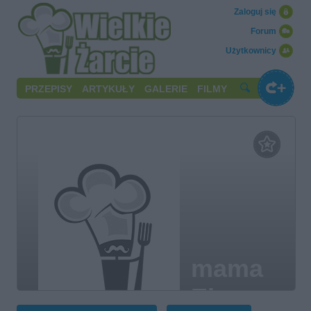
Zaloguj się
Forum
Użytkownicy
PRZEPISY
ARTYKUŁY
GALERIE
FILMY
mama
Ela