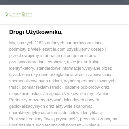
Drogi Użytkowniku,
My, naszych 1162 zaufanych partnerów oraz inne
Pieczarki po japońsku
Sok z malin
podmioty z Wielkiezarcie.com uzyskujemy dostęp i
mama Ela
11.2k
30
0
mama Ela
10.3k
34
5
przechowujemy informacje na urządzeniu oraz
przetwarzamy dane osobowe, takie jak unikalne
more
identyfikatory, standardowe informacje wysyłane przez
urządzenie czy dane przeglądania w celu zapewniania
Od kiedy z nami:
2010-03-17
spersonalizowanych reklam, wybór spersonalizowanych
Status:
aktywny (offline)
treści, pomiar reklam i treści, badanie odbiorców oraz
ulepszanie usług. Za zgodą Użytkownika my i Zaufani
Forum posts:
0
Partnerzy możemy używać dokładnych danych
Sent comments:
14
geolokalizacyjnych oraz aktywnie skanować
Last comments:
14
charakterystykę urządzenia do celów identyfikacji.
Ponieważ cenimy Twoją prywatność, prosimy o zgodę na
Wyróżnienia
korzystanie z tych technologii poprzez kliknięcie
Recommended:
0