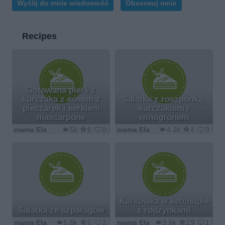
Wyślij do mnie wiadomość
Obserwuj mnie
Recipes
Gotowana pierś z
kurczaka z sosem z
Sałatka z roszponką,
pieczarek i serkiem
kurczakiem i
mascarpone
winogronem
mama Ela
5k
6
0
mama Ela
4.2k
4
0
Karkowka w ketchupie
Sałatka ze szparagów
z rodzynkami
mama Ela
5.8k
6
2
mama Ela
9.6k
29
1