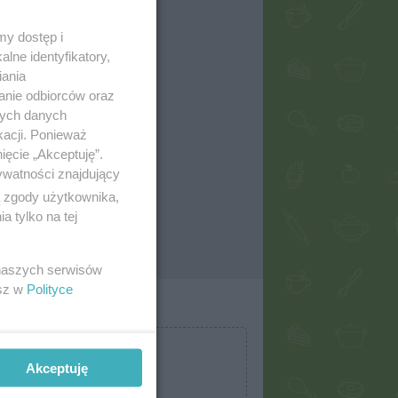
my dostęp i
lne identyfikatory,
iania
anie odbiorców oraz
nych danych
kacji. Ponieważ
ięcie „Akceptuję”.
ywatności znajdujący
ą zgody użytkownika,
 tylko na tej
 naszych serwisów
esz w
Polityce
Akceptuję