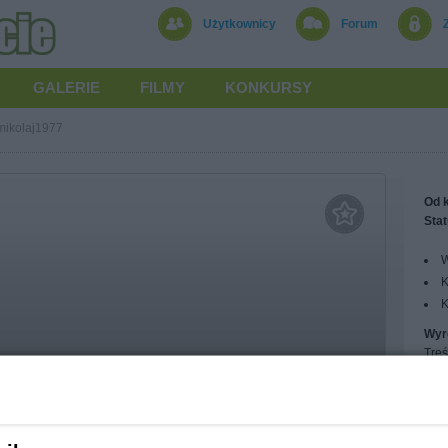
Użytkownicy
Forum
GALERIE
FILMY
KONKURSY
mikolaj1977
Od k
Stat
W
K
K
Wyr
Treś
Treś
ikolaj1977
Obs