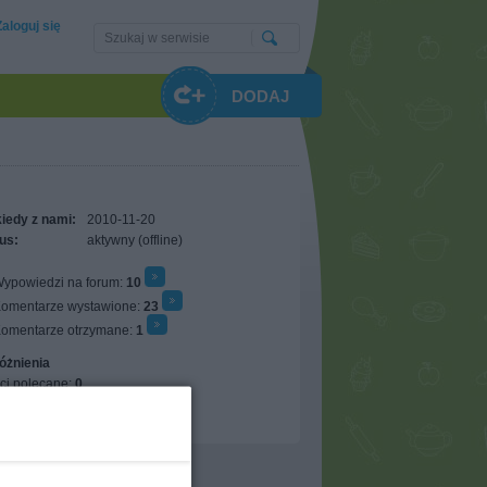
Zaloguj się
DODAJ
iedy z nami:
2010-11-20
us:
aktywny (offline)
ypowiedzi na forum:
10
omentarze wystawione:
23
omentarze otrzymane:
1
óżnienia
ci polecane:
0
ci w ulubionych:
3
erwujących:
0