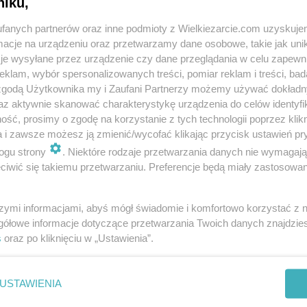
niku,
uj mnie
fanych partnerów oraz inne podmioty z Wielkiezarcie.com uzyskuje
cje na urządzeniu oraz przetwarzamy dane osobowe, takie jak unika
je wysyłane przez urządzenie czy dane przeglądania w celu zapewn
klam, wybór spersonalizowanych treści, pomiar reklam i treści, bad
 zgodą Użytkownika my i Zaufani Partnerzy możemy używać dokład
az aktywnie skanować charakterystykę urządzenia do celów identyfi
ść, prosimy o zgodę na korzystanie z tych technologii poprzez klikn
a i zawsze możesz ją zmienić/wycofać klikając przycisk ustawień pr
ogu strony
. Niektóre rodzaje przetwarzania danych nie wymagaj
iwić się takiemu przetwarzaniu. Preferencje będą miały zastosowania
szymi informacjami, abyś mógł świadomie i komfortowo korzystać z
gółowe informacje dotyczące przetwarzania Twoich danych znajdzi
in
Polityka cookies
Polityka prywatności
Reklama
s
oraz po kliknięciu w „Ustawienia”.
USTAWIENIA