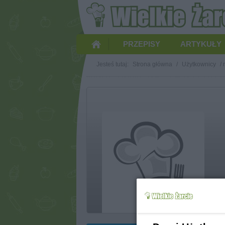
PRZEPISY
ARTYKUŁY
Jesteś tutaj:
Strona główna
/
Użytkownicy
/
m