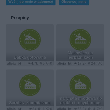
Wyślij do mnie wiadomość
Obserwuj mnie
Przepisy
Makowiec na
Babka gotowana
herbatnikach
alicja_bt
4.7k
5
0
alicja_bt
17.2k
24
0
marynata miodowa do
Sernik z ziemniakami
drobiu i innych mięs
alicja_bt
6k
11
0
alicja_bt
35.2k
14
0