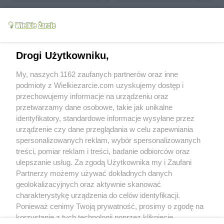
Drogi Użytkowniku,
Naleśniki z mięsno-
My, naszych 1162 zaufanych partnerów oraz inne
warzywnym farszem
Chleb wieloziarnisty
podmioty z Wielkiezarcie.com uzyskujemy dostęp i
flavia.x
6.5k
7
0
flavia.x
7.7k
44
2
przechowujemy informacje na urządzeniu oraz
przetwarzamy dane osobowe, takie jak unikalne
więcej
identyfikatory, standardowe informacje wysyłane przez
urządzenie czy dane przeglądania w celu zapewniania
Od kiedy z nami:
2011-09-30
spersonalizowanych reklam, wybór spersonalizowanych
Status:
aktywny (offline)
treści, pomiar reklam i treści, badanie odbiorców oraz
ulepszanie usług. Za zgodą Użytkownika my i Zaufani
Wypowiedzi na forum:
0
Partnerzy możemy używać dokładnych danych
Wystawione komentarze:
8
geolokalizacyjnych oraz aktywnie skanować
Otrzymane komentarze:
19
charakterystykę urządzenia do celów identyfikacji.
Ponieważ cenimy Twoją prywatność, prosimy o zgodę na
Wyróżnienia
korzystanie z tych technologii poprzez kliknięcie
Treści polecane:
0