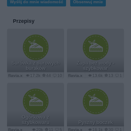
Wyślij do mnie wiadomość
Obserwuj mnie
Przepisy
Surówka z surowych
Zupa bez wody -
buraków
szybkowar
flavia.x
17.2k
44
10
flavia.x
13.6k
13
1
Ogórkowa z
szybkowaru
Pyszny boczek
flavia.x
20k
11
5
flavia.x
16.1k
30
1