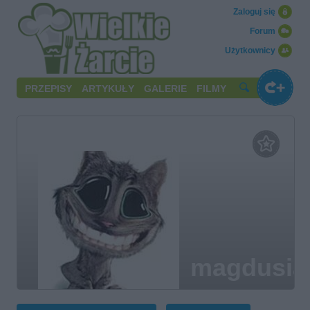
Zaloguj się
Forum
Użytkownicy
PRZEPISY
ARTYKUŁY
GALERIE
FILMY
magdusia