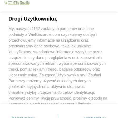
Drogi Użytkowniku,
My, naszych 1162 zaufanych partnerów oraz inne
Sałatka "ELA" z
podmioty z Wielkiezarcie.com uzyskujemy dostęp i
kurczakiem i
przechowujemy informacje na urządzeniu oraz
makaronem ryżowym
przetwarzamy dane osobowe, takie jak unikalne
magdusiadz
14k
15
0
identyfikatory, standardowe informacje wysyłane przez
urządzenie czy dane przeglądania w celu zapewniania
spersonalizowanych reklam, wybór spersonalizowanych
Od kiedy z nami:
2012-01-10
treści, pomiar reklam i treści, badanie odbiorców oraz
Status:
aktywny (offline)
ulepszanie usług. Za zgodą Użytkownika my i Zaufani
Wypowiedzi na forum:
0
Partnerzy możemy używać dokładnych danych
Komentarze wystawione:
18
geolokalizacyjnych oraz aktywnie skanować
Komentarze otrzymane:
4
charakterystykę urządzenia do celów identyfikacji.
Ponieważ cenimy Twoją prywatność, prosimy o zgodę na
Wyróżnienia
korzystanie z tych technologii poprzez kliknięcie
Treści polecane:
0
„Akceptuję”. Zgoda jest dobrowolna i zawsze możesz ją
Treści w ulubionych:
215
Obserwujących:
0
zmienić/wycofać klikając przycisk ustawień prywatności