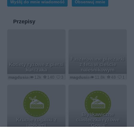
Wyślij do mnie wiadomość
Obserwuj mnie
Przepisy
Faszerowane pieczarki
Kotlety ryżowe z piersi
z fetą w cieście
kurczaka
naleśnikowym
magdusiadz
12k
140
3
magdusiadz
11.8k
48
1
Błyskawiczne
Kruche rogaliki z
ciasteczka ryżowe
jabłkami
"Gosia"
magdusiadz
13.3k
5
0
magdusiadz
5.4k
7
0