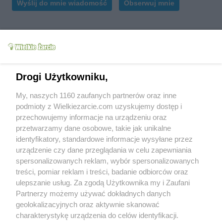
Wyślij do mnie wiadomość
Obserwuj mnie
Przepisy
Drogi Użytkowniku,
My, naszych 1160 zaufanych partnerów oraz inne
Karczek z grilla a'la
podmioty z Wielkiezarcie.com uzyskujemy dostęp i
Gregu
przechowujemy informacje na urządzeniu oraz
grzesiuncio37
11.3k
79
3
przetwarzamy dane osobowe, takie jak unikalne
identyfikatory, standardowe informacje wysyłane przez
urządzenie czy dane przeglądania w celu zapewniania
Od kiedy z nami:
2012-04-28
spersonalizowanych reklam, wybór spersonalizowanych
Status:
zablokowany
treści, pomiar reklam i treści, badanie odbiorców oraz
ulepszanie usług. Za zgodą Użytkownika my i Zaufani
Wypowiedzi na forum:
1
Partnerzy możemy używać dokładnych danych
Wystawione komentarze:
1
geolokalizacyjnych oraz aktywnie skanować
Otrzymane komentarze:
3
charakterystykę urządzenia do celów identyfikacji.