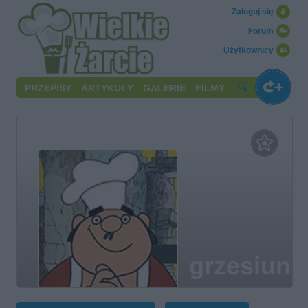
Zaloguj się
Forum
Użytkownicy
PRZEPISY
ARTYKUŁY
GALERIE
FILMY
grzesiunc