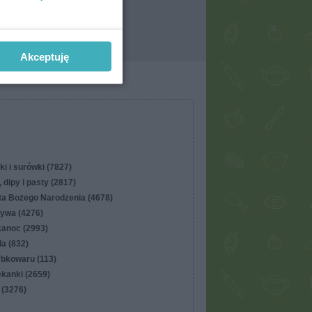
Akceptuję
ki i surówki (7827)
 dipy i pasty (2817)
ta Bożego Narodzenia (4678)
ywa (4276)
kanoc (2993)
lla (832)
ybkowaru (113)
ekanki (2659)
 (3276)