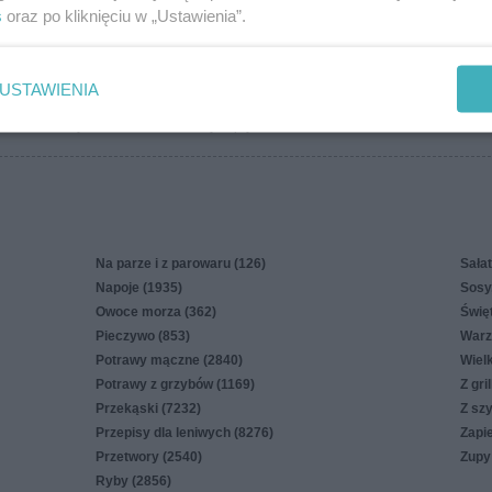
s
oraz po kliknięciu w „Ustawienia”.
więcej
USTAWIENIA
in
Polityka cookies
Polityka prywatności
Reklama
Na parze i z parowaru (126)
Sałat
Napoje (1935)
Sosy,
Owoce morza (362)
Świę
Pieczywo (853)
Warz
Potrawy mączne (2840)
Wiel
Potrawy z grzybów (1169)
Z gri
Przekąski (7232)
Z sz
Przepisy dla leniwych (8276)
Zapi
Przetwory (2540)
Zupy
Ryby (2856)