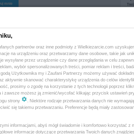
uj mnie
Treś
Treś
Obs
niku,
fanych partnerów oraz inne podmioty z Wielkiezarcie.com uzyskuje
cje na urządzeniu oraz przetwarzamy dane osobowe, takie jak unika
je wysyłane przez urządzenie czy dane przeglądania w celu zapewn
niliowe jabłka z
Pasta z tuńczyka z
klam, wybór spersonalizowanych treści, pomiar reklam i treści, bad
serduszkami
jakiem i serem żółtym
 zgodą Użytkownika my i Zaufani Partnerzy możemy używać dokład
Mariolka
4.4k
5
0
MonikaMariolka
6.4k
21
0
az aktywnie skanować charakterystykę urządzenia do celów identyfi
ść, prosimy o zgodę na korzystanie z tych technologii poprzez klikn
a i zawsze możesz ją zmienić/wycofać klikając przycisk ustawień pr
ogu strony
. Niektóre rodzaje przetwarzania danych nie wymagaj
iwić się takiemu przetwarzaniu. Preferencje będą miały zastosowania
Frittata z piersią
kurczaka, papryką
oktajl z ananasa
czerwoną i
szymi informacjami, abyś mógł świadomie i komfortowo korzystać z
ana i owoców goji
szczypiorkiem
gółowe informacje dotyczące przetwarzania Twoich danych znajdzi
Mariolka
4.6k
6
0
MonikaMariolka
9.9k
13
0