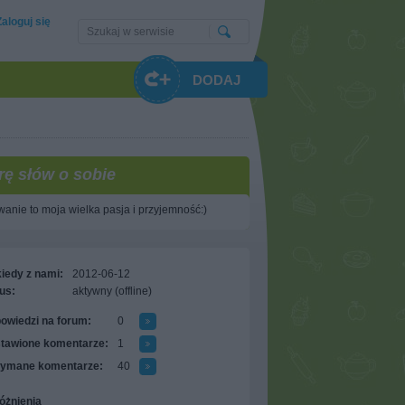
Zaloguj się
DODAJ
rę słów o sobie
anie to moja wielka pasja i przyjemność:)
iedy z nami:
2012-06-12
us:
aktywny (offline)
owiedzi na forum:
0
tawione komentarze:
1
zymane komentarze:
40
óżnienia