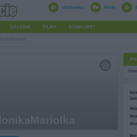
Użytkownicy
Forum
GALERIE
FILMY
KONKURSY
MonikaMariolka
Pa
Gotow
Od k
Stat
Wyp
onikaMariolka
Wys
Otr
Wyr