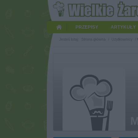
PRZEPISY
ARTYKUŁY
Jesteś tutaj:
Strona główna
/
Użytkownicy
/
M