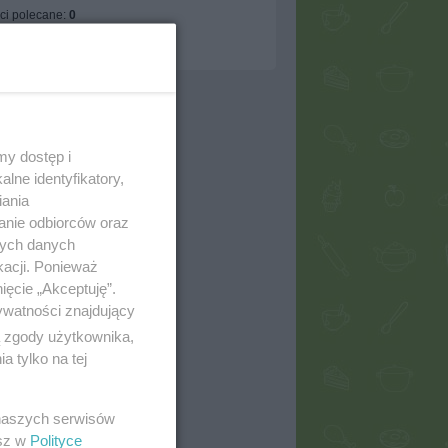
ci polecane:
0
ci w ulubionych:
874
erwujących:
1
my dostęp i
lne identyfikatory,
iania
anie odbiorców oraz
nych danych
kacji. Ponieważ
ięcie „Akceptuję”.
ywatności znajdujący
ą zgody użytkownika,
 tylko na tej
 naszych serwisów
esz w
Polityce