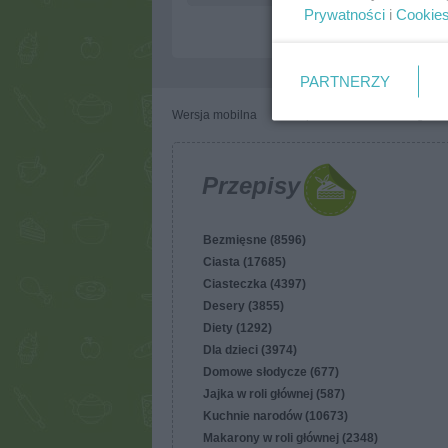
Prywatności
i
Cookie
PARTNERZY
Wersja mobilna
Napisz do nas
Regulam
Przepisy
Bezmięsne (8596)
Ciasta (17685)
Ciasteczka (4397)
Desery (3855)
Diety (1292)
Dla dzieci (3974)
Domowe słodycze (677)
Jajka w roli głównej (587)
Kuchnie narodów (10673)
Makarony w roli głównej (2348)