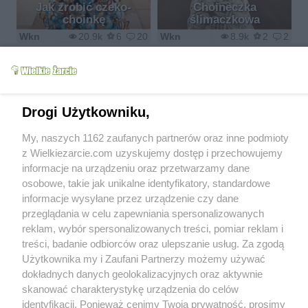
Jak zrobić czeko-
Choineczka
choinkę
ślimaczkowa
Wkn
20.9k
6
20
Wkn
8.9k
2
2
Drogi Użytkowniku,
Jak zrobić choinkę
sznurkową z aniołkiem
My, naszych 1162 zaufanych partnerów oraz inne podmioty
Bombki z wełny
na czubku
z Wielkiezarcie.com uzyskujemy dostęp i przechowujemy
Wkn
12.8k
3
9
Wkn
29.8k
7
18
informacje na urządzeniu oraz przetwarzamy dane
osobowe, takie jak unikalne identyfikatory, standardowe
informacje wysyłane przez urządzenie czy dane
przeglądania w celu zapewniania spersonalizowanych
reklam, wybór spersonalizowanych treści, pomiar reklam i
Syrop z pigwowca -
treści, badanie odbiorców oraz ulepszanie usług. Za zgodą
Jak zrobić i ozdobić
wspomnienie z
Użytkownika my i Zaufani Partnerzy możemy używać
choinkę z sizalu
dzieciństwa
dokładnych danych geolokalizacyjnych oraz aktywnie
Wkn
12.2k
2
8
Wkn
11k
11
5
skanować charakterystykę urządzenia do celów
identyfikacji. Ponieważ cenimy Twoją prywatność, prosimy