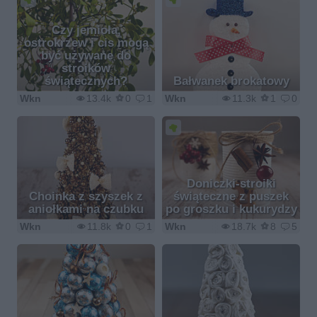
Czy jemioła,
ostrokrzew i cis mogą
być używane do
stroików
świątecznych?
Bałwanek brokatowy
Wkn
13.4k
0
1
Wkn
11.3k
1
0
Doniczki-stroiki
Choinka z szyszek z
świąteczne z puszek
aniołkami na czubku
po groszku i kukurydzy
Wkn
11.8k
0
1
Wkn
18.7k
8
5