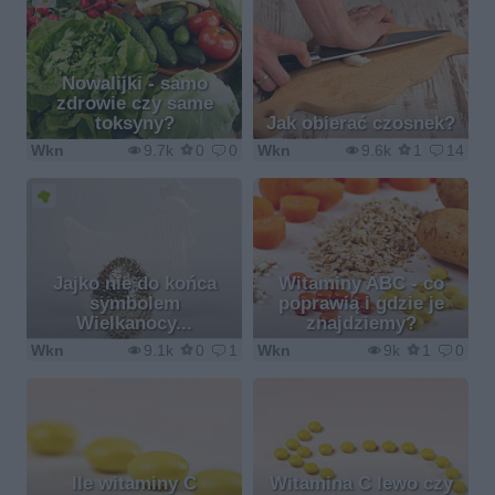
Nowalijki - samo
zdrowie czy same
toksyny?
Jak obierać czosnek?
Wkn
9.7k
0
0
Wkn
9.6k
1
14
Jajko nie do końca
Witaminy ABC - co
symbolem
poprawią i gdzie je
Wielkanocy...
znajdziemy?
Wkn
9.1k
0
1
Wkn
9k
1
0
Ile witaminy C
Witamina C lewo czy