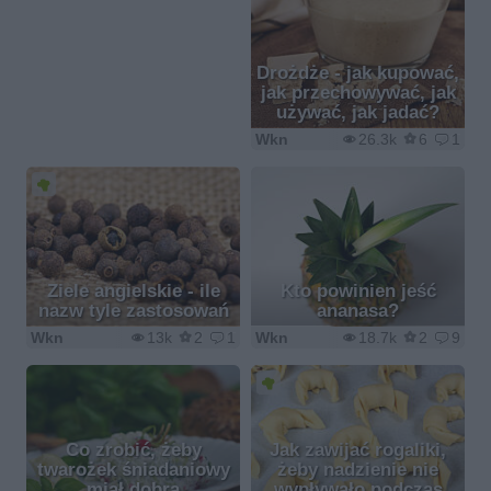
Drożdże - jak kupować,
jak przechowywać, jak
używać, jak jadać?
Wkn
26.3k
6
1
Ziele angielskie - ile
Kto powinien jeść
nazw tyle zastosowań
ananasa?
Wkn
13k
2
1
Wkn
18.7k
2
9
Co zrobić, żeby
Jak zawijać rogaliki,
twarożek śniadaniowy
żeby nadzienie nie
miał dobrą
wypływało podczas