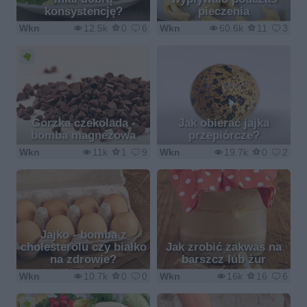
konsystencję?
pieczenia
Wkn
12.5k
0
6
Wkn
60.6k
11
3
Gorzka czekolada -
Jak obierać jajka
bomba magnezowa
przepiórcze?
Wkn
11k
1
9
Wkn
19.7k
0
2
Jajko - bomba z
cholesterolu czy białko
Jak zrobić zakwas na
na zdrowie?
barszcz lub żur
Wkn
10.7k
0
0
Wkn
16k
16
6