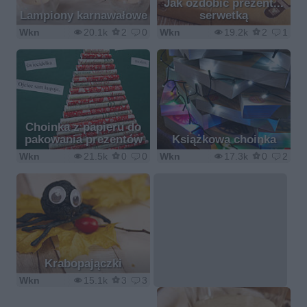
Jak ozdobić prezent...
Lampiony karnawałowe
serwetką
Wkn
20.1k
2
0
Wkn
19.2k
2
1
Choinka z papieru do
pakowania prezentów
Książkowa choinka
Wkn
21.5k
0
0
Wkn
17.3k
0
2
Krabopajączki
Wkn
15.1k
3
3