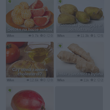
Ziemniaki pomagają w
Detoks na bazie soków
odchudzaniu
Wkn
9.7k
0
0
Wkn
11.3k
1
5
Czy oliwa zawiera
cholesterol?
Imbir - lecznicza bylina
Wkn
12.6k
0
0
Wkn
11k
2
2