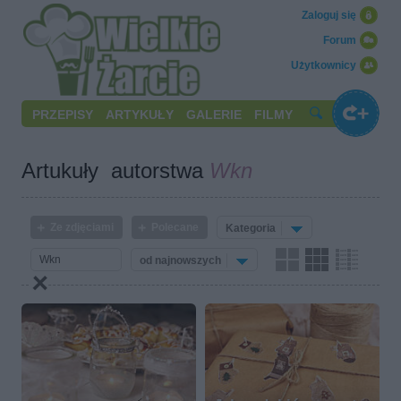
Zaloguj się
Forum
Użytkownicy
PRZEPISY
ARTYKUŁY
GALERIE
FILMY
Artukuły autorstwa
Wkn
Ze zdjęciami
Polecane
Kategoria
od najnowszych