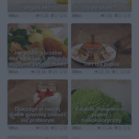
potrzebuje nasz
prawoskrętna i o co ten
organizm?
cały szum?
Wkn
9.2k
1
6
Wkn
10k
0
0
Jak zrobić szczelne
des volailles, z których
wypłynie pyszne masło
Tort dla pupila
Wkn
28.5k
15
0
Wkn
22.1k
1
10
Dlaczego w naszej
Kalafior romanesco -
diecie powinny znaleźć
piękny i
się probiotyki
niskokaloryczny
Wkn
9.2k
0
0
Wkn
11.4k
0
2