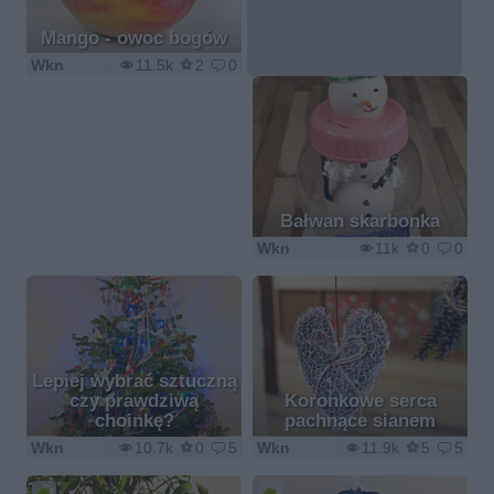
Mango - owoc bogów
Wkn
11.5k
2
0
Bałwan skarbonka
Wkn
11k
0
0
Lepiej wybrać sztuczną
czy prawdziwą
Koronkowe serca
choinkę?
pachnące sianem
Wkn
10.7k
0
5
Wkn
11.9k
5
5