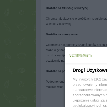
Drożdże na trzustkę i cukrzycę
Chrom znajdujący się w drożdżach reguluje pra
w walce z cukrzycą.
Drożdże na menopauzę
Co prawda nie potrafią zdziałać cudów ani cał
Może więc na wszelki wypadek warto pomyśleć o
drożdże wypijane kilka razy w tygodniu dosko
pozytywnie na nasze stany emocjonalne), siłą 
Drogi Użytkow
Drożdże na potencję
My, naszych 1162 zau
Podobno regularne spożywanie drożdży dodatni
przechowujemy informa
Możliwe więc, że i panowie będą poważnie zai
standardowe informac
spersonalizowanych re
ulepszanie usług. Za
geolokalizacyjnych or