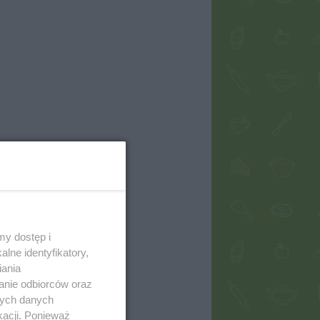
my dostęp i
lne identyfikatory,
iania
anie odbiorców oraz
nych danych
kacji. Ponieważ