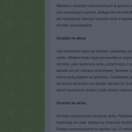
Mikstura z drożdży rozpuszczonych w gorącej
jest zaskakująco wysoka, dlatego kto nie potra
jak najszybciej zaleczyć bolesne ranki w kącika
drożdży piwowarskich.
Drożdże na włosy
Gdy paznokcie stają się łamliwe i pojawiają si
cynku. Efektem braku tego pierwiastka w organ
drożdże, jako skarbnica cynku, przychodzą z o
tabletki ani pić mikstury drożdżowej. Świetnie
letnią wodą dopiero po godzinie. Cierpliwość 
nie jest to ani trudne ani drogie. Wystarczy 10
dwóch godzinach dodać 2 łyżki miodu i mały jo
Drożdże na skórę
Drożdże poprawią też kondycję skóry. Podobn
maseczkę do ciała. Wystarczy zmieszać drożdże
Papkę rozprowadzamy na skórze i po 10 minu