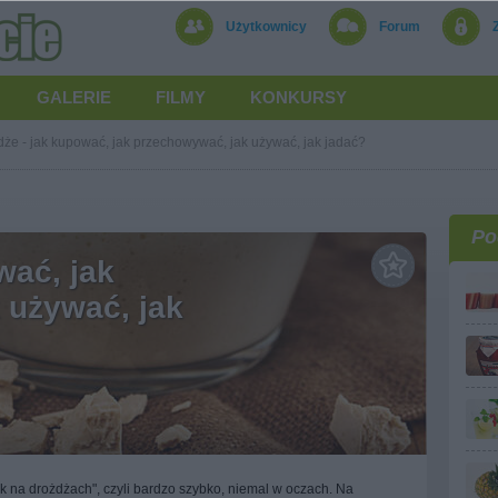
Użytkownicy
Forum
GALERIE
FILMY
KONKURSY
że - jak kupować, jak przechowywać, jak używać, jak jadać?
Po
wać, jak
 używać, jak
 na drożdżach", czyli bardzo szybko, niemal w oczach. Na