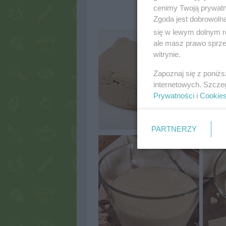
cenimy Twoją prywatno
Zgoda jest dobrowoln
się w lewym dolnym r
ale masz prawo sprzec
witrynie.
Zapoznaj się z poniż
internetowych. Szcze
Prywatności
i
Cookie
PARTNERZY