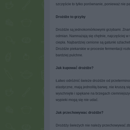
szczęście to tylko porównanie, ponieważ nie p
Drożdże to grzyby
Drożdże są jednokomórkowymi grzybami. Znamy
odmian. Namnażają się chętnie, najczęściej w w
ciepła. Najbardziej cenione są gatunki szlach
Drożdże piekarskie w procesie fermentacji rozk
bardziej pulchne.
Jak kupować drożdże?
Łatwo odróżnić świeże drożdże od przetermino
elastyczne, mają jednolitą barwę, nie kruszą si
wyschnięte i spękane na brzegach ciemniejszyc
wypieki mogą się nie udać.
Jak przechowywac drożdże?
Drożdży świeżych nie należy przechowywać zby