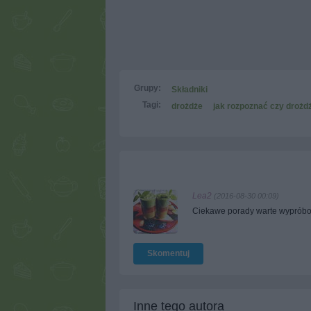
Grupy:
Składniki
Tagi:
drożdże
jak rozpoznać czy drożd
Lea2
(2016-08-30 00:09)
Ciekawe
porady warte wypróbo
Skomentuj
Inne tego autora