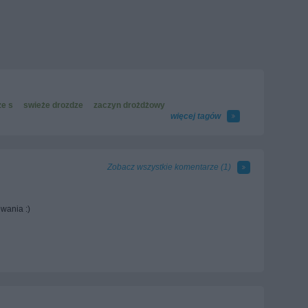
że s
swieże drozdze
zaczyn drożdżowy
więcej tagów
Zobacz wszystkie komentarze (
1
)
wania :)