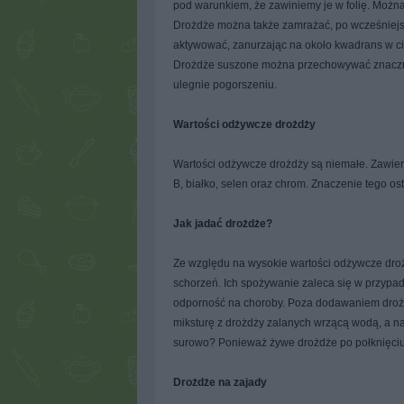
pod warunkiem, że zawiniemy je w folię. Możn
Drożdże można także zamrażać, po wcześniejs
aktywować, zanurzając na około kwadrans w ci
Drożdże suszone można przechowywać znacznie 
ulegnie pogorszeniu.
Wartości odżywcze drożdży
Wartości odżywcze drożdży są niemałe. Zawieraj
B, białko, selen oraz chrom. Znaczenie tego os
Jak jadać drożdże?
Ze względu na wysokie wartości odżywcze dr
schorzeń. Ich spożywanie zaleca się w przypa
odporność na choroby. Poza dodawaniem drożd
miksturę z drożdży zalanych wrzącą wodą, a n
surowo? Ponieważ żywe drożdże po połknięciu 
Drożdże na zajady