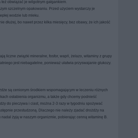
a też obwiązać je wilgotnym gałgankiem.
zym szczelnym opakowaniu. Przed użyciem wystarczy je
epłej wodzie lub mleku.
dłużej, bo nawet przez kilka miesięcy, bez obawy, że ich jakość
ą liczne związki mineralne, fosfor, wapń, żelazo, witaminy z grupy
tatniego jest niebagatelne, ponieważ ułatwia przyswajanie glukozy.
ożdże są cenionym środkiem wspomagającym w leczeniu różnych
dkach osłabienia organizmu, a także gdy chcemy podnieść
ży do pieczywa i ciast, można 2-3 razy w tygodniu spożywać
astępnie przestudzoną. Dlaczego nie należy zjadać drożdży na
nadal żyją w naszym organizmie, pobierając cenną witaminę B.