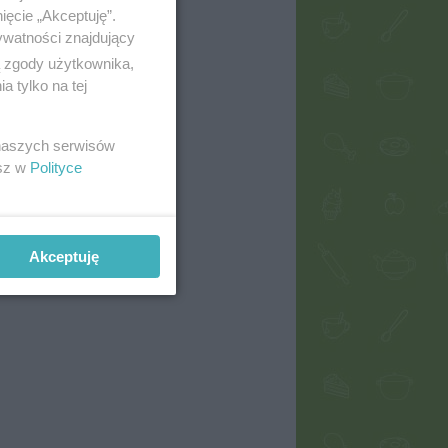
ięcie „Akceptuję”.
ywatności znajdujący
ą zgody użytkownika,
 tylko na tej
 naszych serwisów
esz w
Polityce
Akceptuję