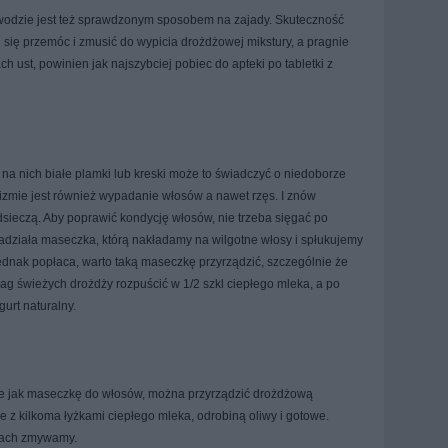
 wodzie jest też sprawdzonym sposobem na zajady. Skuteczność
fi się przemóc i zmusić do wypicia drożdżowej mikstury, a pragnie
ch ust, powinien jak najszybciej pobiec do apteki po tabletki z
ę na nich białe plamki lub kreski może to świadczyć o niedoborze
izmie jest również wypadanie włosów a nawet rzęs. I znów
dsieczą. Aby poprawić kondycję włosów, nie trzeba sięgać po
 zadziała maseczka, którą nakładamy na wilgotne włosy i spłukujemy
jednak popłaca, warto taką maseczkę przyrządzić, szczególnie że
 dag świeżych drożdży rozpuścić w 1/2 szkl ciepłego mleka, a po
gurt naturalny.
ie jak maseczkę do włosów, można przyrządzić drożdżową
 z kilkoma łyżkami ciepłego mleka, odrobiną oliwy i gotowe.
tach zmywamy.