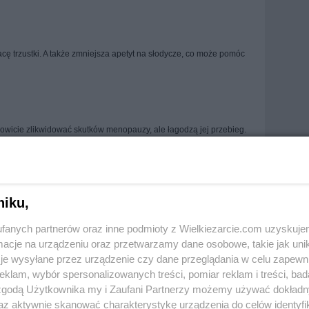
cę trzustki. A także zmniejsza apetyt na słodycze, co może pomóc
kowicie zlikwidować skutków menopauzy, ale łagodzą jej przebieg.
 kuracji drożdżowej. Jest to tym bardziej uzasadnione, że
nale poprawiają samopoczucie (zawierają dużo litu, wpływającego
rzeczy menopauza będzie łatwiejsza do zniesienia.
niku,
fanych partnerów oraz inne podmioty z Wielkiezarcie.com uzyskuje
o wpływa na potencję. A przynajmniej zwiększa ilość plemników.
cje na urządzeniu oraz przetwarzamy dane osobowe, takie jak unika
nteresowani drożdżową terapią.
je wysyłane przez urządzenie czy dane przeglądania w celu zapewn
klam, wybór spersonalizowanych treści, pomiar reklam i treści, bad
 zgodą Użytkownika my i Zaufani Partnerzy możemy używać dokład
Autor:
az aktywnie skanować charakterystykę urządzenia do celów identyfi