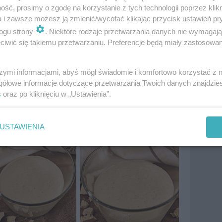
Wkn
ść, prosimy o zgodę na korzystanie z tych technologii poprzez klikn
2016-05-01
a i zawsze możesz ją zmienić/wycofać klikając przycisk ustawień pr
ogu strony
. Niektóre rodzaje przetwarzania danych nie wymagaj
iwić się takiemu przetwarzaniu. Preferencje będą miały zastosowania
szymi informacjami, abyś mógł świadomie i komfortowo korzystać z
gółowe informacje dotyczące przetwarzania Twoich danych znajdzi
s
oraz po kliknięciu w „Ustawienia”.
USTAWIENIA