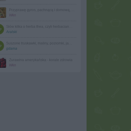
Przyprawę gyros, pachnącą i domową, możesz zrobić sam
Wkn
Słów kilka o herba thea, czyli herbaciane ciekawostki
Aralski
Suszone truskawki, maliny, poziomki, jagody do herbaty
gdama
Żurawina amerykańska - korale zdrowia
Wkn