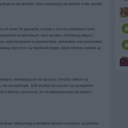
ączkujemy jak drożdże, które namnażają się właśnie w taki sposób.
 ich około 30 gatunków, a każdy z nich ma dodatkowo wiele
arunkach beztlenowych, choć nie tylko. Potrzebują wilgoci i
etne, wykorzystywane w piwowarstwie, winiarstwie oraz piekarstwie.
ładają cukry m.in. na dwutlenek węgla, dzięki któremu wypieki są
wanych, nienadających się spożycia. Drożdże świeże są
ę, nie są wychnięte. Jeśli drożdże kruszą się i są szczególnie
h w kolorze, oznacza to, że nie będą pracować jak należy i
t długo. Wytrzymują przeciętnie tydzień w lodówce, oczywiście