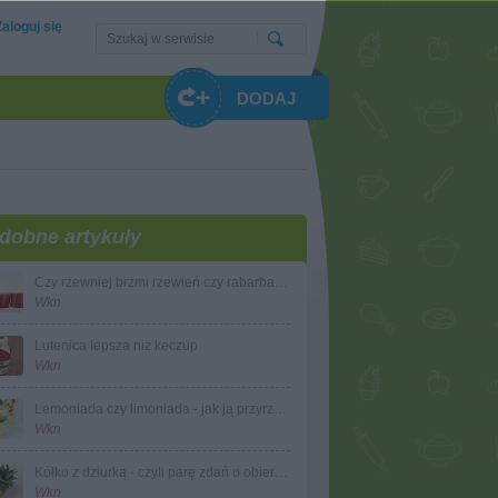
Zaloguj się
DODAJ
dobne artykuły
Czy rzewniej brzmi rzewień czy rabarbar dla Barbar?
Wkn
Lutenica lepsza niż keczup
Wkn
Lemoniada czy limoniada - jak ją przyrządzić po domowemu tak, by każdemu smakowała
Wkn
Kółko z dziurką - czyli parę zdań o obieraniu ananasa
Wkn