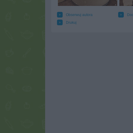
Obserwuj autora
Dod
Drukuj