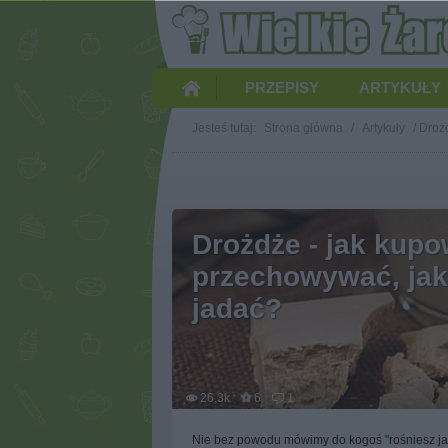
PRZEPISY
ARTYKUŁY
Jesteś tutaj:
Strona główna
/
Artykuły
/
Drożd
Drożdże - jak kupo
przechowywać, jak
jadać?
26.3k
6
1
Nie bez powodu mówimy do kogoś "rośniesz jak