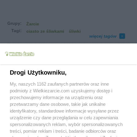
Grupy:
Żarcie
Tagi:
ciasto ze śliwkami
śliwki
więcej tagów
Zobacz wszystkie komentarze (
4
)
soraja
(2016-10-03 15:28)
Ja uwielbiam ciasta ze śliwkami, nawet
bardziej niż z jabłkami
Drogi Użytkowniku,
Lea2
(2016-10-03 22:41)
My, naszych 1162 zaufanych partnerów oraz inne
Lubię ciacha ze śliwkami, drożdżówki i
podmioty z Wielkiezarcie.com uzyskujemy dostęp i
nadziewane rogaliki, a szczególnie z
przechowujemy informacje na urządzeniu oraz
dodatkiem różnych orzechów, marcepana i
przetwarzamy dane osobowe, takie jak unikalne
ciemnej czekolady.
identyfikatory, standardowe informacje wysyłane przez
urządzenie czy dane przeglądania w celu zapewniania
Wkn
(2016-10-03 23:04)
spersonalizowanych reklam, wybór spersonalizowanych
Ja niestety lubię niemal wszelkie ciasta - dziś
delektowałam się keksem dyniowym (szkoda,
treści, pomiar reklam i treści, badanie odbiorców oraz
że kupny - trzeba podrobić ;))