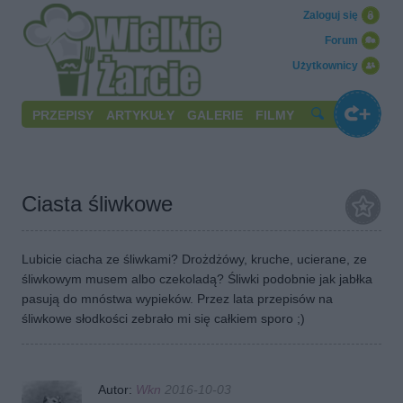
Zaloguj się
Forum
Użytkownicy
PRZEPISY
ARTYKUŁY
GALERIE
FILMY
Ciasta śliwkowe
Lubicie ciacha ze śliwkami? Drożdżówy, kruche, ucierane, ze
śliwkowym musem albo czekoladą? Śliwki podobnie jak jabłka
pasują do mnóstwa wypieków. Przez lata przepisów na
śliwkowe słodkości zebrało mi się całkiem sporo ;)
Autor:
Wkn
2016-10-03